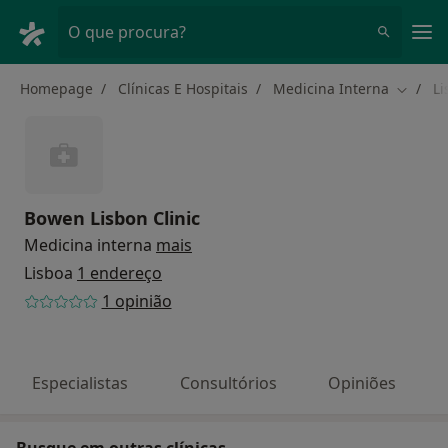
Men
O que procura?
Homepage
Clínicas E Hospitais
Medicina Interna
Li
Mudar 
Bowen Lisbon Clinic
Medicina interna
mais
Lisboa
1 endereço
1 opinião
Especialistas
Consultórios
Opiniões
Busque em outras clínicas