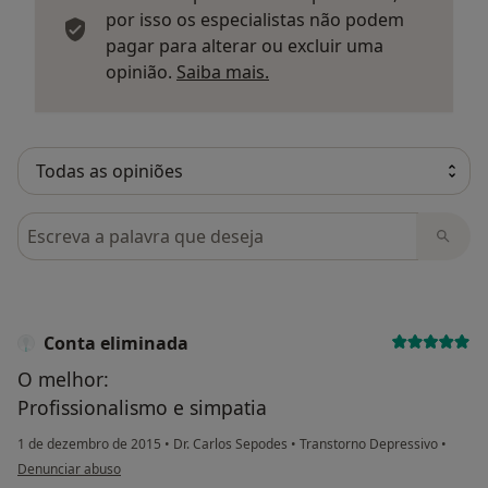
por isso os especialistas não podem
pagar para alterar ou excluir uma
Saber mais sobre parecer
opinião.
Saiba mais.
Pesquisar em opiniões
Conta eliminada
O melhor:
Profissionalismo e simpatia
1 de dezembro de 2015
•
Dr. Carlos Sepodes
•
Transtorno Depressivo
•
na opinião do utilizador Conta eliminada
Denunciar abuso