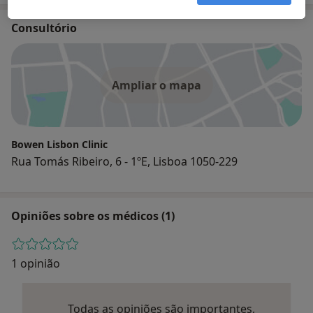
Consultório
Ampliar o mapa
Bowen Lisbon Clinic
Rua Tomás Ribeiro, 6 - 1ºE, Lisboa 1050-229
Opiniões sobre os médicos (1)
1 opinião
Todas as opiniões são importantes,