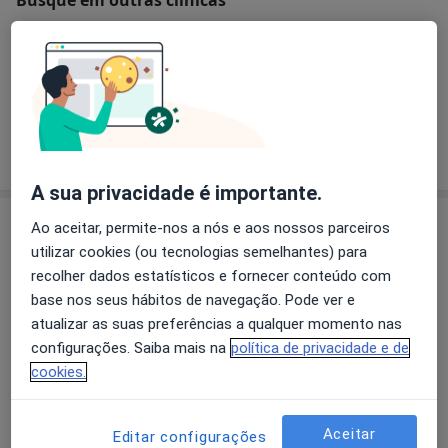
O que está procurando?
Psicólogo
Ortopedista
Psiquiatra
Pesquisar outra especialidade
A sua privacidade é importante.
Especialistas
Ao aceitar, permite-nos a nós e aos nossos parceiros
utilizar cookies (ou tecnologias semelhantes) para
Internista
recolher dados estatísticos e fornecer conteúdo com
base nos seus hábitos de navegação. Pode ver e
atualizar as suas preferências a qualquer momento nas
configurações. Saiba mais na
política de privacidade e de
Dr. Marco Aurélio Castro
cookies.
Internista
Aceitar
Editar configurações