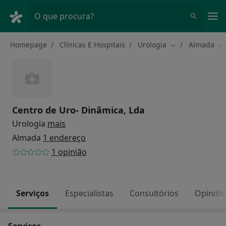
Men
O que procura?
Homepage
Clínicas E Hospitais
Urologia
Almada
Mudar de cidad
Mu
Centro de Uro- Dinâmica, Lda
Urologia
mais
Almada
1 endereço
1 opinião
Serviços
Especialistas
Consultórios
Opiniõe
Serviços