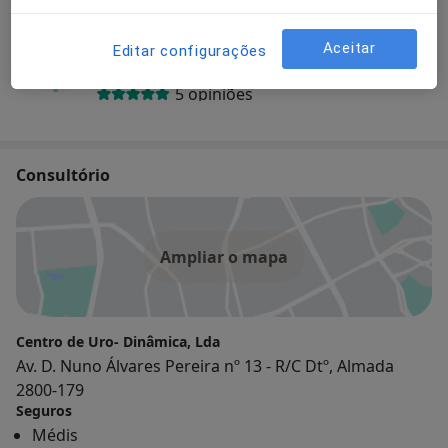
José Rosa Repolho
Aceitar
Editar configurações
Urologista
5 opiniões
Consultório
Ampliar o mapa
Centro de Uro- Dinâmica, Lda
Av. D. Nuno Álvares Pereira nº 13 - R/C Dtº, Almada
2800-179
Seguros
Médis