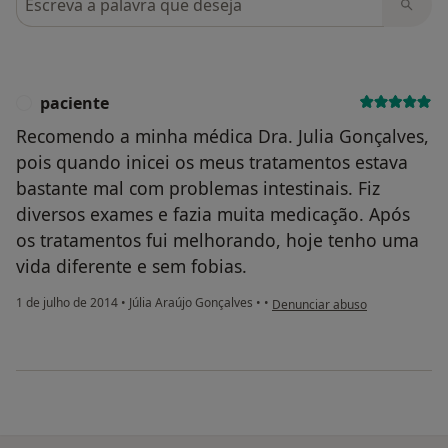
paciente
P
Recomendo a minha médica Dra. Julia Gonçalves,
pois quando inicei os meus tratamentos estava
bastante mal com problemas intestinais. Fiz
diversos exames e fazia muita medicação. Após
os tratamentos fui melhorando, hoje tenho uma
vida diferente e sem fobias.
na opinião do utilizador pacient
1 de julho de 2014
•
Júlia Araújo Gonçalves
•
•
Denunciar abuso