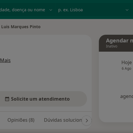
dade, doença ou nome
p. ex. Lisboa
Luis Marques Pinto
ar de cidade
Agendar n
Inativo
sobre as especializações
Mais
Hoje
6 Ago
agend
Solicite um atendimento
Opiniões (8)
Dúvidas solucionadas (1)