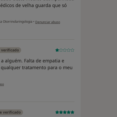
édicos de velha guarda que só
na opinião do utilizador SB
a Otorrinolaringologia
•
Denunciar abuso
verificado
a alguém. Falta de empatia e
m qualquer tratamento para o meu
utilizador Conta eliminada
uso
 verificado