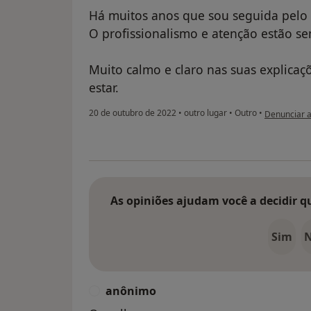
Há muitos anos que sou seguida pelo 
O profissionalismo e atenção estão s
Muito calmo e claro nas suas explic
estar.
na opinião d
20 de outubro de 2022
•
outro lugar
•
Outro
•
Denunciar 
As opiniões ajudam você a decidir q
Sim
anônimo
A