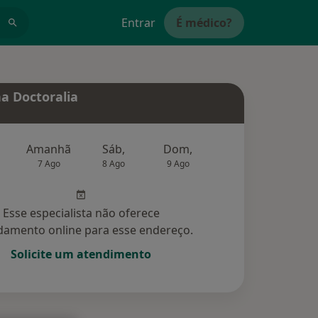
Entrar
É médico?
a Doctoralia
Amanhã
Sáb,
Dom,
Segunda-feira
Ter,
7 Ago
8 Ago
9 Ago
10 Ago
11 Ag
Esse especialista não oferece
amento online para esse endereço.
Solicite um atendimento