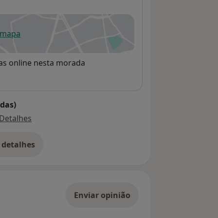
 mapa
re num novo separador
rvas online nesta morada
das)
Detalhes
 detalhes
bre o endereço
Enviar opinião