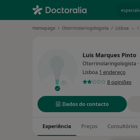
especiali
Homepage
Otorrinolaringologista
Lisboa
Mud
Luis Marques Pinto
Otorrinolaringologista
·
Lisboa
1 endereço
8 opiniões
Dados do contacto
Experiência
Preços
Consultórios