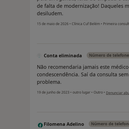
de falta de modernização! Daqueles m
desiludem.
15 de maio de 2026
•
Clínica Cuf Belém
•
Primeira consult
Conta eliminada
Número de telefone 
Não recomendaria jamais este médico 
condescendência. Saí da consulta se
problema.
na opinião do 
19 de junho de 2023
•
outro lugar
•
Outro
•
Denunciar ab
Filomena Adelino
Número de telefone
F