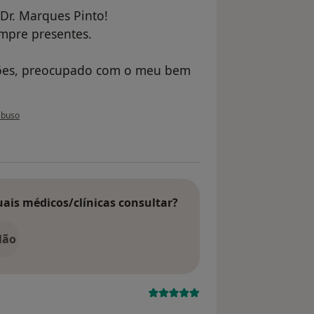
Dr. Marques Pinto!
empre presentes.
ações, preocupado com o meu bem
o utilizador Filomena Adelino
abuso
uais médicos/clínicas consultar?
Não