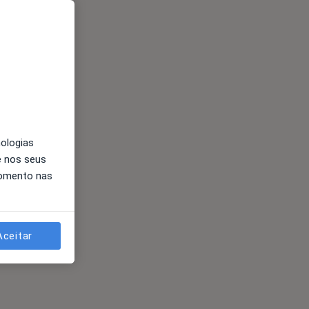
nologias
e nos seus
momento nas
Aceitar