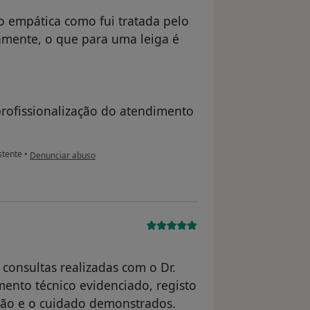
to empática como fui tratada pelo
damente, o que para uma leiga é
 profissionalização do atendimento
na opinião do utilizador anônimo
stente
•
Denunciar abuso
 consultas realizadas com o Dr.
ento técnico evidenciado, registo
ção e o cuidado demonstrados.