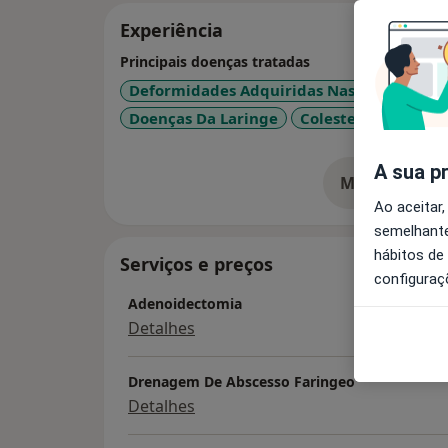
Experiência
Principais doenças tratadas
Deformidades Adquiridas Nasais
Otite
Doenças Da Laringe
Colesteatoma Da O
A sua p
Mostrar mais
so
Ao aceitar,
semelhante
hábitos de
Serviços e preços
configuraç
Adenoidectomia
Detalhes
Drenagem De Abscesso Faringeo
Detalhes