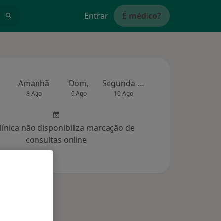
Entrar
É médico?
Amanhã
Dom,
Segunda-feira
Ter,
Qua
8 Ago
9 Ago
10 Ago
11 Ago
12 Ag
clínica não disponibiliza marcação de
consultas online