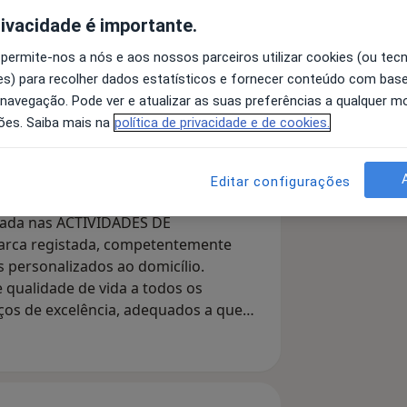
rivacidade é importante.
 permite-nos a nós e aos nossos parceiros utilizar cookies (ou tec
s) para recolher dados estatísticos e fornecer conteúdo com bas
Cardiologista
Neurologista
 navegação. Pode ver e atualizar as suas preferências a qualquer 
ões. Saiba mais na
política de privacidade e de cookies.
Pesquisar outra especialidade
Editar configurações
zada nas ACTIVIDADES DE
arca registada, competentemente
s personalizados ao domicílio.
 qualidade de vida a todos os
ços de excelência, adequados a quem
contínua, por isso a nossa equipa de
nceber soluções personalizadas, que
esta forma, melhoramos os nossos