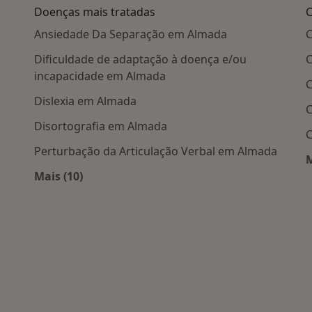
Doenças mais tratadas
C
Ansiedade Da Separação em Almada
C
Dificuldade de adaptação à doença e/ou
C
incapacidade em Almada
C
Dislexia em Almada
C
Disortografia em Almada
C
Perturbação da Articulação Verbal em Almada
M
Mais (10)
ais populares
Mais na categoria: Doenças mais tratadas