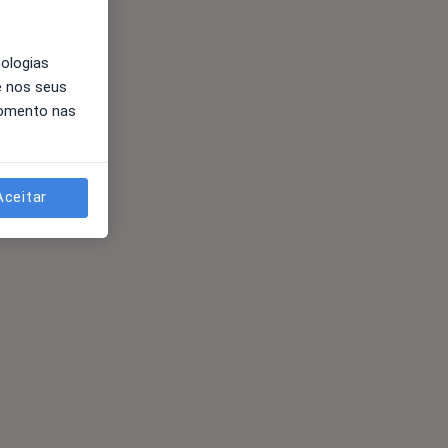
nologias
e nos seus
momento nas
Aceitar