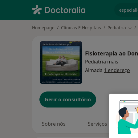
especiali
Homepage
Clínicas E Hospitais
Pediatria
Muda
Fisioterapia ao Dom
Pediatria
mais
Almada
1 endereço
Gerir o consultório
Sobre nós
Serviços
Esp