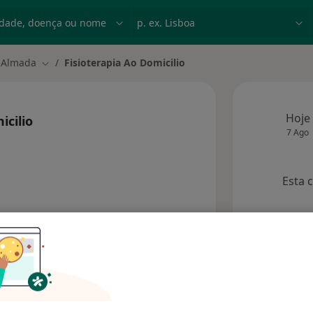
dade, doença ou nome
p. ex. Lisboa
Almada
Fisioterapia Ao Domicilio
r de cidade
Mudar de cidade
Hoje
icilio
7 Ago
Esta 
ecialistas
Consultórios