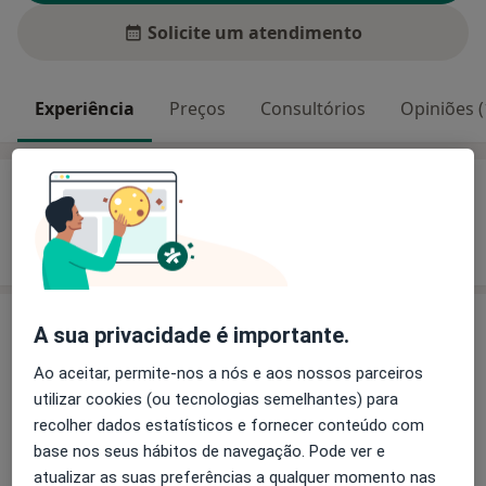
Solicite um atendimento
Experiência
Preços
Consultórios
Opiniões (
Experiência
Mostrar mais detalhes
sobre a experiência
Serviços e preços
A sua privacidade é importante.
Primeira consulta Alergologia
Ao aceitar, permite-nos a nós e aos nossos parceiros
Detalhes
utilizar cookies (ou tecnologias semelhantes) para
recolher dados estatísticos e fornecer conteúdo com
base nos seus hábitos de navegação. Pode ver e
Como mostramos os preços?
atualizar as suas preferências a qualquer momento nas