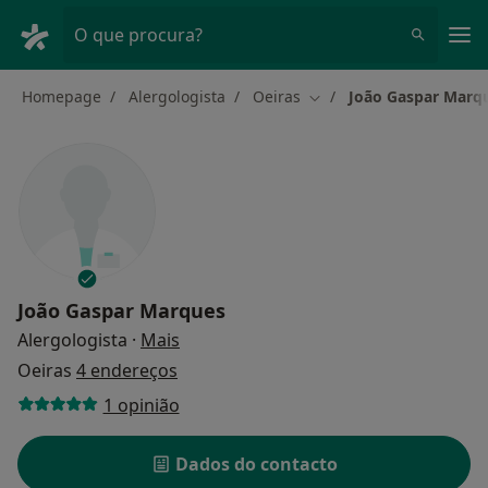
Men
O que procura?
Homepage
Alergologista
Oeiras
João Gaspar Marq
Mudar de cidade
João Gaspar Marques
sobre as especializações
Alergologista
·
Mais
Oeiras
4 endereços
1 opinião
Dados do contacto