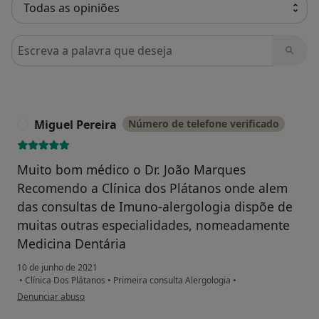
Pesquisar em opiniões
Miguel Pereira
Número de telefone verificado
M
Muito bom médico o Dr. João Marques
Recomendo a Clínica dos Plátanos onde alem
das consultas de Imuno-alergologia dispõe de
muitas outras especialidades, nomeadamente
Medicina Dentária
10 de junho de 2021
•
Clínica Dos Plátanos
•
Primeira consulta Alergologia
•
na opinião do utilizador Miguel Pereira
Denunciar abuso