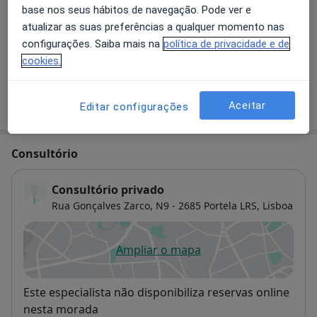
base nos seus hábitos de navegação. Pode ver e
atualizar as suas preferências a qualquer momento nas
Primeira consulta Pneumologia
configurações. Saiba mais na
política de privacidade e de
Detalhes
cookies.
Como mostramos os preços?
Aceitar
Editar configurações
Consultório
Consultório privado
Rua Gonçalves Zarco, N9 - 2685 Portela LRS,
Lisboa
Ampliar o mapa
abre num novo separador
Disponibilidade
Este especialista não disponibiliza reservas online
nesta morada