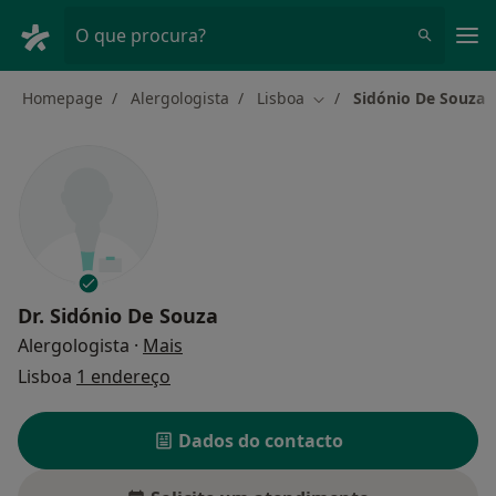
Men
O que procura?
Homepage
Alergologista
Lisboa
Sidónio De Souza
Mudar de cidade
Dr.
Sidónio De Souza
sobre as especializações
Alergologista
·
Mais
Lisboa
1 endereço
Dados do contacto