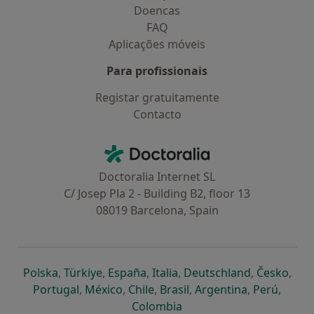
Doencas
FAQ
Aplicações móveis
Para profissionais
Registar gratuitamente
Contacto
Contacto
Doctoralia - Homepage
Doctoralia Internet SL
C/ Josep Pla 2 - Building B2, floor 13
08019 Barcelona, Spain
abre num novo separador
abre num novo separador
abre num novo separador
abre num novo separado
abre num n
abre
Polska
,
Türkiye
,
España
,
Italia
,
Deutschland
,
Česko
,
abre num novo separador
abre num novo separador
abre num novo separador
abre num novo separa
abre num no
abre n
Portugal
,
México
,
Chile
,
Brasil
,
Argentina
,
Perú
,
abre num novo separad
Colombia