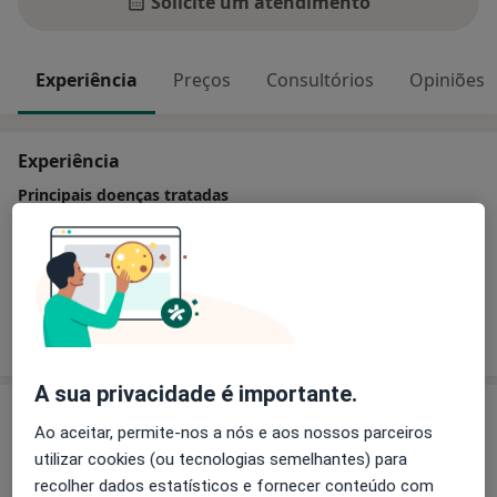
Solicite um atendimento
Experiência
Preços
Consultórios
Opiniões
Experiência
Principais doenças tratadas
Transtorno Por Uso De Tabaco
Bronquite Crônica
Asma
Mostrar mais detalhes
sobre a experiência
A sua privacidade é importante.
Serviços e preços
Ao aceitar, permite-nos a nós e aos nossos parceiros
Primeira consulta Alergologia
utilizar cookies (ou tecnologias semelhantes) para
Detalhes
recolher dados estatísticos e fornecer conteúdo com