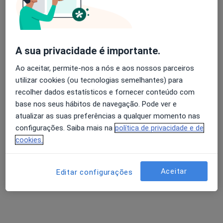
Rua João Carlos Júnior, 5,, Torres Vedras
•
Mapa
Clínica Cuf Torres Vedras
Esse especialista não oferece agendamento online para esse endereço.
A sua privacidade é importante.
Ao aceitar, permite-nos a nós e aos nossos parceiros
Solicite um atendimento
utilizar cookies (ou tecnologias semelhantes) para
recolher dados estatísticos e fornecer conteúdo com
base nos seus hábitos de navegação. Pode ver e
atualizar as suas preferências a qualquer momento nas
configurações. Saiba mais na
política de privacidade e de
cookies.
Aceitar
Editar configurações
Dra. Ana Margarida Reis
Alergologista
Rua da Bela Vista, Nº 30, Mafra
•
Mapa