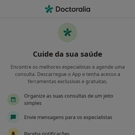
Men
Alergologista • Mafra, Lisboa
Filters
Mapa
Alergologistas em Mafra
Cuide da sua saúde
Como classificamos os resultados
Encontre os melhores especialistas e agende uma
consulta. Descarregue o App e tenha acesso a
ferramentas exclusivas e gratuitas.
Organize as suas consultas de um jeito
simples
Envie mensagens para os especialistas
Dra. Ana Teresa Silva
Alergologista
Receba notificações