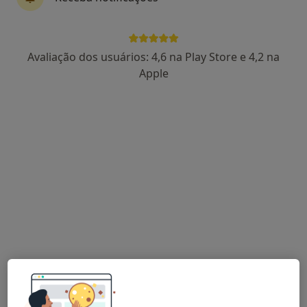
Rua Cândido dos Reis, 30, Torres Vedras
•
Mapa
Hospital Soerad, Torres Vedras
Esse especialista não oferece agendamento online para esse endereço.
Avaliação dos usuários: 4,6 na Play Store e 4,2 na
Apple
Solicite um atendimento
Dra. Graça Pires
Alergologista
1 opinião
Morada 1
Morada 2