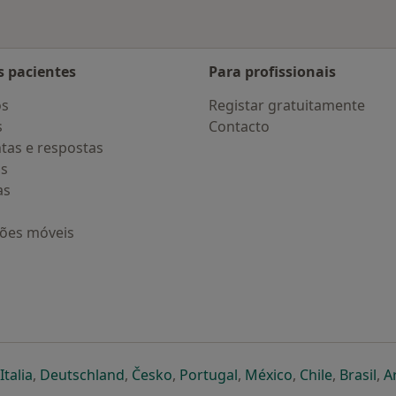
s pacientes
Para profissionais
os
Registar gratuitamente
s
Contacto
tas e respostas
os
as
ções móveis
eparador
 novo separador
bre num novo separador
abre num novo separador
abre num novo separador
abre num novo separador
abre num novo separa
abre num novo
abre num
ab
Italia
,
Deutschland
,
Česko
,
Portugal
,
México
,
Chile
,
Brasil
,
A