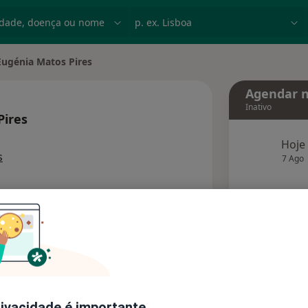
dade, doença ou nome
p. ex. Lisboa
Eugénia Matos Pires
 de cidade
Agendar n
Inativo
Pires
bre as especializações
Hoje
s
7 Ago
agend
Solicite um atendimento
Consultórios
Opiniões (2)
rivacidade é importante.