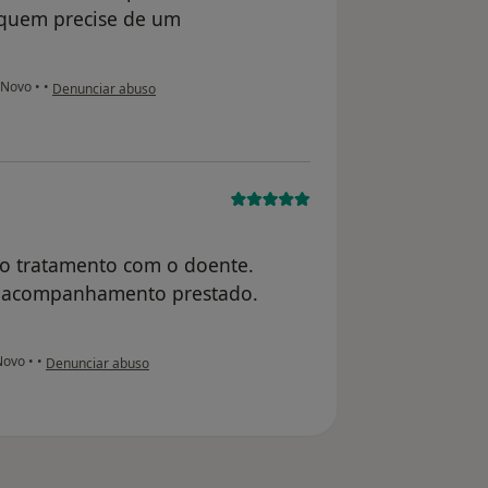
 quem precise de um
na opinião do utilizador anônimo
l Novo
•
•
Denunciar abuso
no tratamento com o doente.
o acompanhamento prestado.
na opinião do utilizador usuário
 Novo
•
•
Denunciar abuso