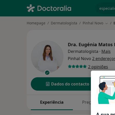
especiali
Homepage
Dermatologista
Pinhal Novo
Mudar
Dra.
Eugénia Matos 
so
Dermatologista
·
Mais
Pinhal Novo
2 endereço
2 opiniões
Dados do contacto
Experiência
Preços
A sua p