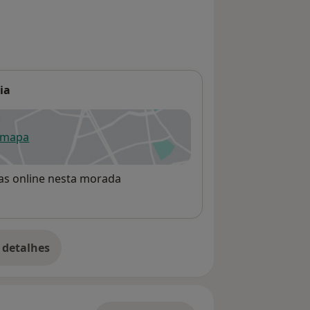
ia
 mapa
re num novo separador
rvas online nesta morada
 detalhes
bre o endereço