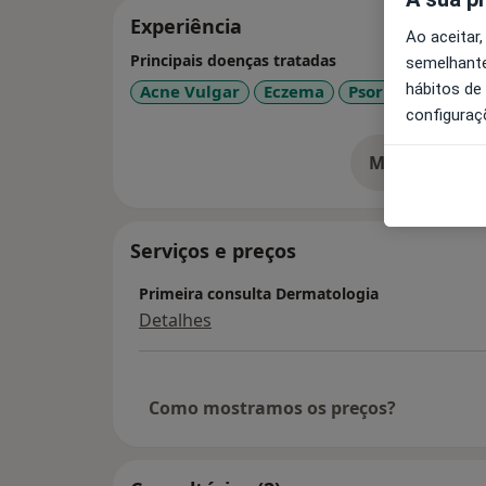
Experiência
Ao aceitar,
Principais doenças tratadas
semelhante
hábitos de
Acne Vulgar
Eczema
Psoríase
Nevo
configuraç
Mostrar mais
so
Serviços e preços
Primeira consulta Dermatologia
Detalhes
Como mostramos os preços?