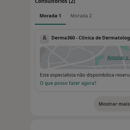
Consultórios (2)
Morada 1
Morada 2
Derma360 - Clínica de Dermatolog
Ampliar o
ab
Disponibilidade
Este especialista não disponibiliza rese
O que posso fazer agora?
Mostrar mais
so