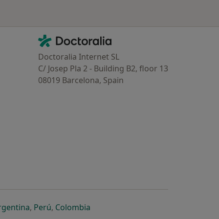
Contacto
Doctoralia - Homepage
Doctoralia Internet SL
C/ Josep Pla 2 - Building B2, floor 13
08019 Barcelona, Spain
dor
 separador
 novo separador
re num novo separador
abre num novo separador
abre num novo separador
abre num novo separador
rgentina
,
Perú
,
Colombia