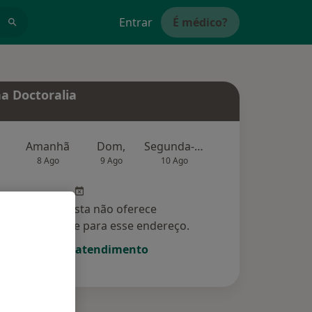
Entrar
É médico?
a Doctoralia
Amanhã
Dom,
Segunda-feira
Ter,
Qu
8 Ago
9 Ago
10 Ago
11 Ago
12 Ag
Esse especialista não oferece
amento online para esse endereço.
Solicite um atendimento