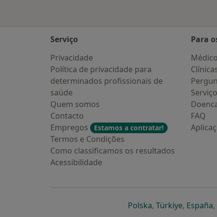
Serviço
Para o
Privacidade
Médic
Política de privacidade para
Clínica
determinados profissionais de
Pergun
saúde
Serviç
Quem somos
Doenc
Contacto
FAQ
Empregos
Aplica
Estamos a contratar!
Termos e Condições
Como classificamos os resultados
Acessibilidade
abre num novo s
abre num
a
Polska
,
Türkiye
,
España
,