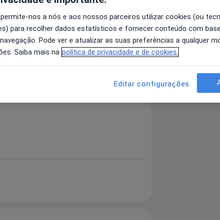
 permite-nos a nós e aos nossos parceiros utilizar cookies (ou tec
s) para recolher dados estatísticos e fornecer conteúdo com bas
 navegação. Pode ver e atualizar as suas preferências a qualquer 
a11y_sr_more_diseases
s E Melanomas
Alopecia
+12
ões. Saiba mais na
política de privacidade e de cookies.
 detalhes
bre a experiência
Editar configurações