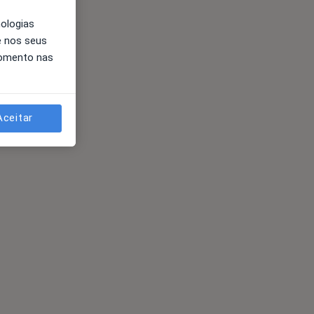
nologias
e nos seus
momento nas
Aceitar