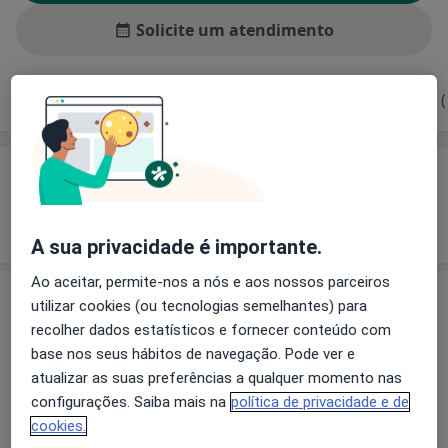
Solicite um atendimento
Experiência
Preços
Consultórios
Opiniões (
Experiência
Mostrar mais detalhes
sobre a experiência
A sua privacidade é importante.
Ao aceitar, permite-nos a nós e aos nossos parceiros
Serviços e preços
utilizar cookies (ou tecnologias semelhantes) para
recolher dados estatísticos e fornecer conteúdo com
Primeira consulta Fisioterapia
base nos seus hábitos de navegação. Pode ver e
Detalhes
atualizar as suas preferências a qualquer momento nas
configurações. Saiba mais na
política de privacidade e de
cookies.
Como mostramos os preços?