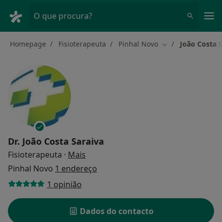
Men
O que procura?
Homepage
Fisioterapeuta
Pinhal Novo
João Costa 
Mudar de cidade
Dr.
João Costa Saraiva
sobre as especializações
Fisioterapeuta
·
Mais
Pinhal Novo
1 endereço
1 opinião
Dados do contacto