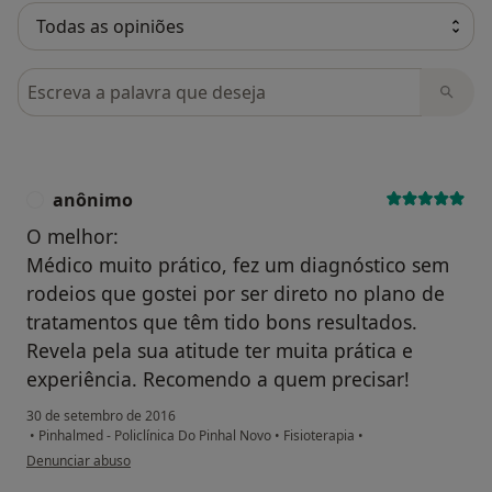
Pesquisar em opiniões
anônimo
A
O melhor:
Médico muito prático, fez um diagnóstico sem
rodeios que gostei por ser direto no plano de
tratamentos que têm tido bons resultados.
Revela pela sua atitude ter muita prática e
experiência. Recomendo a quem precisar!
30 de setembro de 2016
•
Pinhalmed - Policlínica Do Pinhal Novo
•
Fisioterapia
•
na opinião do utilizador anônimo
Denunciar abuso