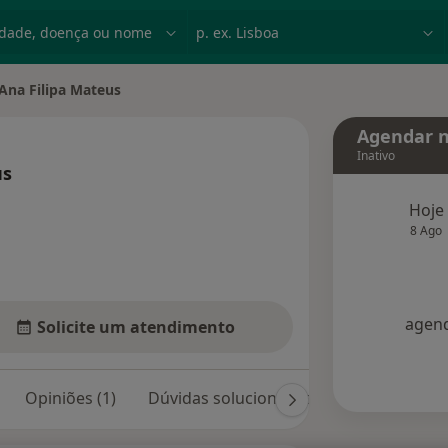
dade, doença ou nome
p. ex. Lisboa
 Ana Filipa Mateus
 cidade
Agendar n
Inativo
us
sobre as especializações
Hoje
8 Ago
agend
Solicite um atendimento
Opiniões (1)
Dúvidas solucionadas (7)