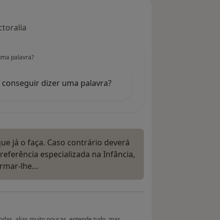
toralia
uma palavra?
 conseguir dizer uma palavra?
ue já o faça. Caso contrário deverá
referência especializada na Infância,
ormar-lhe…
odas. alias muito poucas. entende tudo, mas