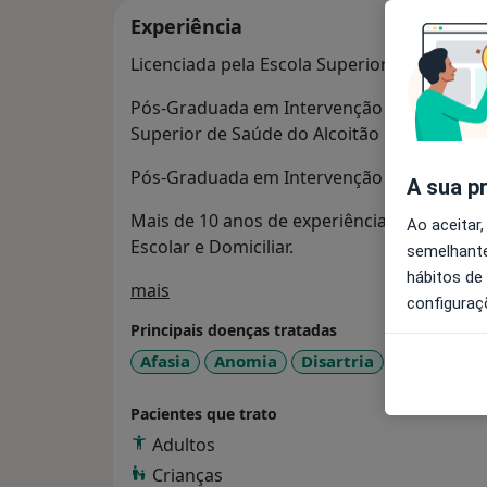
Experiência
Licenciada pela Escola Superior de Saúde 
Pós-Graduada em Intervenção na Infância e
Superior de Saúde do Alcoitão
Pós-Graduada em Intervenção Assistida po
A sua p
Mais de 10 anos de experiência profissional
Ao aceitar,
Escolar e Domiciliar.
semelhante
hábitos de
Sobre mim
mais
configuraç
Principais doenças tratadas
Afasia
Anomia
Disartria
Transtorn
Pacientes que trato
Adultos
Crianças