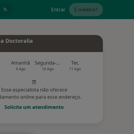
Entrar
É médico?
a Doctoralia
Amanhã
Segunda-feira
Ter,
Qua
Qui,
9 Ago
10 Ago
11 Ago
12 Ago
13 Ag
Esse especialista não oferece
amento online para esse endereço.
Solicite um atendimento