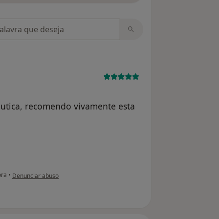
m opiniões
êutica, recomendo vivamente esta
na opinião do utilizador Conta eliminada
ora
•
Denunciar abuso