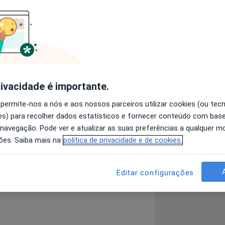
Egas Moniz
m Terapia da Fala pela Escola
r Animais pelo ISEG
rivacidade é importante.
 em contextos Clínico, Hospitalar,
 permite-nos a nós e aos nossos parceiros utilizar cookies (ou tec
s) para recolher dados estatísticos e fornecer conteúdo com bas
 navegação. Pode ver e atualizar as suas preferências a qualquer 
ões. Saiba mais na
política de privacidade e de cookies.
a11y_sr_more_diseases
os Da Comunicação
Dislexia
+18
Editar configurações