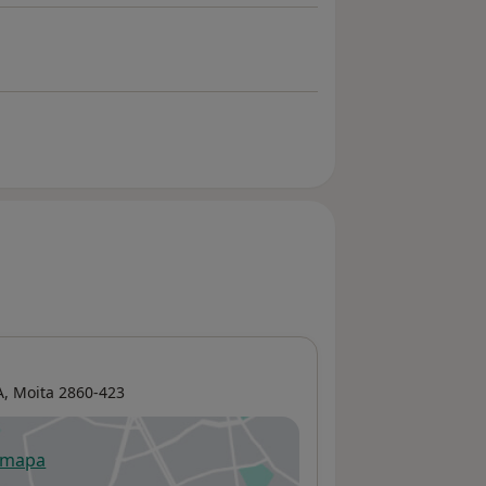
A,
Moita
2860-423
 mapa
re num novo separador