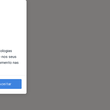
nologias
e nos seus
momento nas
Aceitar