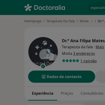
especiali
Homepage
Terapeuta Da Fala
Moita
Dr.ª
Mudar de
Dr.ª Ana Filipa Mate
Terapeuta da fala
·
Mais
Moita
3 endereços
1 opinião
Dados do contacto
Experiência
Preços
Consultórios