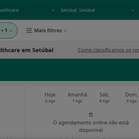
dade, doença ou nome
p. ex. Lisboa
e
•
1
Mais filtros
lthcare em Setúbal
Como classificamos os re
Hoje
Amanhã
Sáb,
Dom,
6 Ago
7 Ago
8 Ago
9 Ago
O agendamento online não está
disponível