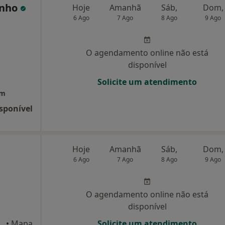
anho
Hoje
Amanhã
Sáb,
Dom,
6 Ago
7 Ago
8 Ago
9 Ago
O agendamento online não está
disponível
Solicite um atendimento
em
sponível
Hoje
Amanhã
Sáb,
Dom,
6 Ago
7 Ago
8 Ago
9 Ago
O agendamento online não está
disponível
de Guerra, 6, 1ºF, Setúbal
•
Mapa
Solicite um atendimento