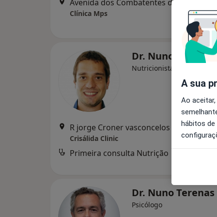
Avenida dos Combatentes da
Clínica Mps
Dr. Nuno Matos
Nutricionista
A sua p
Ao aceitar,
semelhante
hábitos de
R jorge Croner vasconcelos 2C, Santa Marta do Pinhal, Corroios, Seixal
configuraç
Crisálida Clinic
Primeira consulta Nutrição
Serviço
Dr. Nuno Terenas
Psicólogo