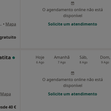
O agendamento online não está
disponível
Corroios - Santa Marta Pinhal, Seixal
•
Mapa
Solicite um atendimento
 gratuito
atita
Hoje
Amanhã
Sáb,
Dom,
6 Ago
7 Ago
8 Ago
9 Ago
O agendamento online não está
disponível
Mapa
Solicite um atendimento
esde 40 €