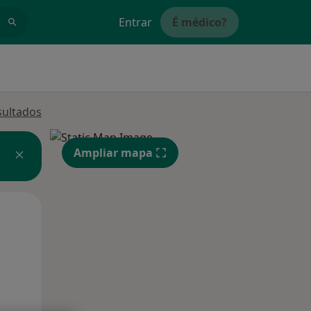
Entrar
É médico?
sultados
Ampliar mapa
Segunda-feira
Ter,
Qua
10 Ago
11 Ago
12 Ago