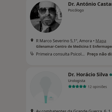
Dr. António Cast
Psicólogo
R Marco Severino 5,1º, Amora
•
Mapa
Gilenamar-Centro de Medicina E Enfermag
Primeira consulta Psicologia
Preço não di
Dr. Horácio Silva
Urologista
12 opiniões
Av combatentes da Gran