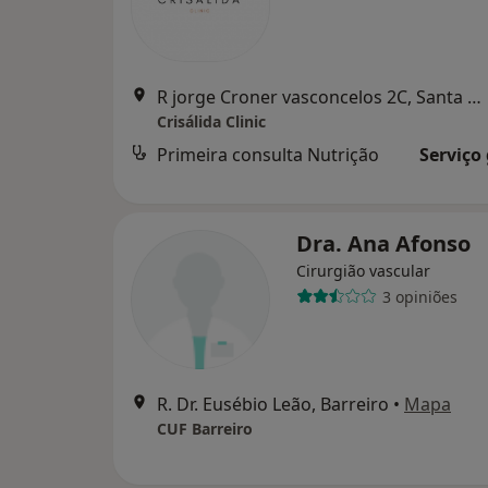
R jorge Croner vasconcelos 2C, Santa Marta do Pinhal, Corroios, Seixal
Crisálida Clinic
Primeira consulta Nutrição
Serviço
Dra. Ana Afonso
Cirurgião vascular
3 opiniões
R. Dr. Eusébio Leão, Barreiro
•
Mapa
CUF Barreiro