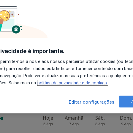
 Grande Guerra, 6, 1ºF, Setúbal
•
Mapa
Solicite um atendimento
Hoje
Amanhã
Sáb,
Dom,
6 Ago
7 Ago
8 Ago
9 Ago
rivacidade é importante.
O agendamento online não está
 permite-nos a nós e aos nossos parceiros utilizar cookies (ou tec
disponível
s) para recolher dados estatísticos e fornecer conteúdo com bas
 navegação. Pode ver e atualizar as suas preferências a qualquer 
•
Mapa
Solicite um atendimento
ões. Saiba mais na
política de privacidade e de cookies.
 gratuito
Editar configurações
Hoje
Amanhã
Sáb,
Dom,
6 Ago
7 Ago
8 Ago
9 Ago