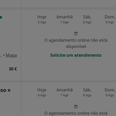
Hoje
Amanhã
Sáb,
Dom,
6 Ago
7 Ago
8 Ago
9 Ago
O agendamento online não está
disponível
e, nº 129 A, S. João Do Estoril
•
Mapa
Solicite um atendimento
30 €
oso
Hoje
Amanhã
Sáb,
Dom,
6 Ago
7 Ago
8 Ago
9 Ago
O agendamento online não está