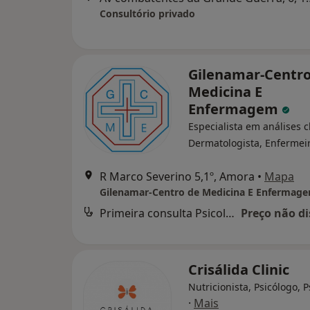
Consultório privado
Gilenamar-Centro
Medicina E
Enfermagem
Especialista em análises cl
Dermatologista, Enfermei
R Marco Severino 5,1º, Amora
•
Mapa
Gilenamar-Centro de Medicina E Enfermag
Primeira consulta Psicologia
Preço não di
Crisálida Clinic
Nutricionista, Psicólogo, P
·
Mais