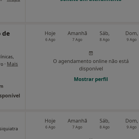
 de
Hoje
Amanhã
Sáb,
Dom,
6 Ago
7 Ago
8 Ago
9 Ago
ínicas,
O agendamento online não está
·
Mais
ro
disponível
Mostrar perfil
em
sponível
Hoje
Amanhã
Sáb,
Dom,
6 Ago
7 Ago
8 Ago
9 Ago
siquiatra