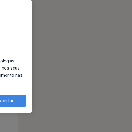
Segunda-feira
Ter,
Qua
10 Ago
11 Ago
12 Ago
nologias
e nos seus
momento nas
Aceitar
Segunda-feira
Ter,
Qua
10 Ago
11 Ago
12 Ago