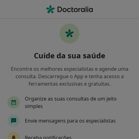
Men
Teste Cutâneo Para Alimentos • Oeiras, Lisboa
Filters
• 1
Mapa
Teste cutâneo para alimentos, Oeiras
Cuide da sua saúde
Como classificamos os resultados
Encontre os melhores especialistas e agende uma
consulta. Descarregue o App e tenha acesso a
Qual é a especialização que procura?
ferramentas exclusivas e gratuitas.
Alergologista
Cirurgião geral
Clínico gera
Organize as suas consultas de um jeito
simples
Envie mensagens para os especialistas
Receba notificações