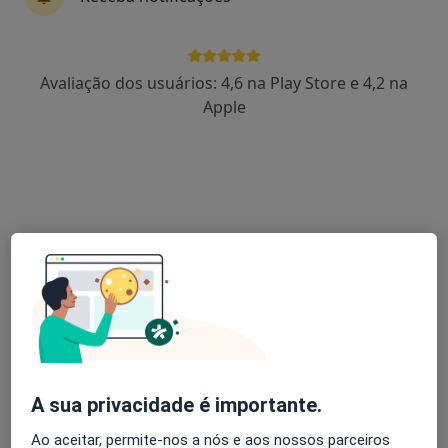
Dra. Gabriela Palma Carlos
Avaliação dos usuários: 4,6 na Play Store e 4,2 na
Alergologista
Apple
7 opiniões
Avenida Bombeiros Voluntários de Algés, nº 38, SL esq, Algés
•
Mapa
Consultório privado
Teste cutâneo para alimentos
Preço não disponível
Esse especialista não oferece agendamento online para esse endereço.
Solicite um atendimento
A sua privacidade é importante.
Ao aceitar, permite-nos a nós e aos nossos parceiros