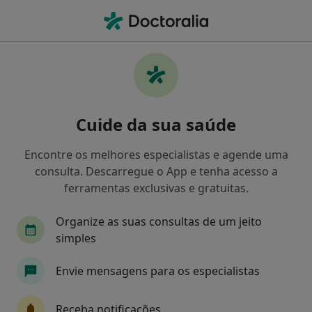
Men
Terapeuta Alternativo • Oeiras, Lisboa
Filters
Mapa
Especialistas em terapias complementares
Cuide da sua saúde
e alternativas em Oeiras
Como classificamos os resultados
Encontre os melhores especialistas e agende uma
consulta. Descarregue o App e tenha acesso a
ferramentas exclusivas e gratuitas.
Organize as suas consultas de um jeito
simples
Envie mensagens para os especialistas
Claudia Luis
Receba notificações
Terapeuta alternativo