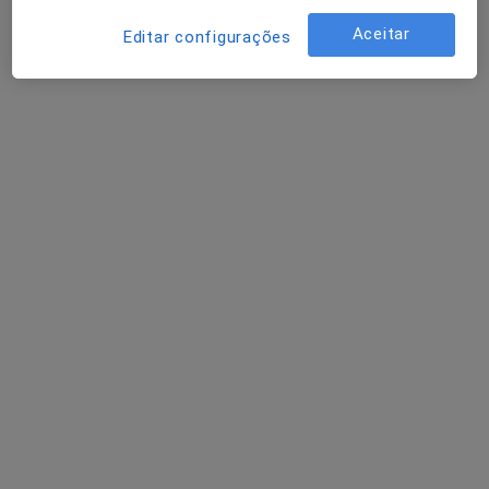
Solicite um atendimento
Aceitar
Editar configurações
Nuno Trovisco
Terapeuta alternativo, Osteopata
121 opiniões
Morada 1
Morada 2
Morada 3
Av. 25 de Abril nº 5 Loja C e D, Linda A Velha
•
Mapa
Sarmedic
Esse especialista não oferece agendamento online para esse endereço.