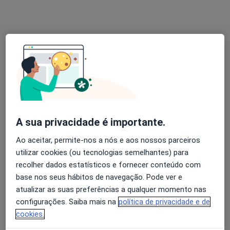
De momento, não há vagas disponíveis. Volte mais
tarde para ver se há novas vagas.
Dra. Sandra Correia
A sua privacidade é importante.
Terapeuta alternativo, Psicólogo
Ao aceitar, permite-nos a nós e aos nossos parceiros
44 opiniões
utilizar cookies (ou tecnologias semelhantes) para
Rua Infante Dom Pedro, Oeiras
•
Mapa
recolher dados estatísticos e fornecer conteúdo com
Holysticamentes - Oeiras
base nos seus hábitos de navegação. Pode ver e
atualizar as suas preferências a qualquer momento nas
Consulta online
desde 60 €
configurações. Saiba mais na
política de privacidade e de
Esse especialista não oferece agendamento online para esse endereço.
cookies.