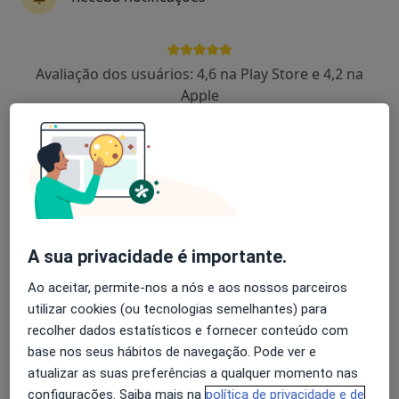
Álvaro Pimenta Castro
Avaliação dos usuários: 4,6 na Play Store e 4,2 na
Apple
Pneumologista
Viana do Castelo
A Bianchi Aguiar
Pediatra
Porto
A sua privacidade é importante.
A José Ribeiro Domingues
Ao aceitar, permite-nos a nós e aos nossos parceiros
utilizar cookies (ou tecnologias semelhantes) para
Pediatra
recolher dados estatísticos e fornecer conteúdo com
Porto
base nos seus hábitos de navegação. Pode ver e
atualizar as suas preferências a qualquer momento nas
configurações. Saiba mais na
política de privacidade e de