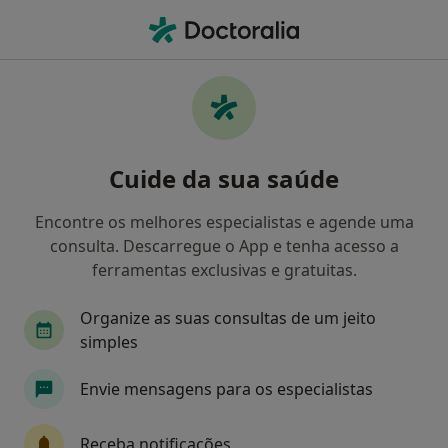
Men
O que procura?
Homepage
Serviços
Testes De Sensibilidade Cutânea
Testes de sensibilidade cutânea -
Cuide da sua saúde
Informação, especialistas,
perguntas frequentes
Encontre os melhores especialistas e agende uma
consulta. Descarregue o App e tenha acesso a
ferramentas exclusivas e gratuitas.
Organize as suas consultas de um jeito
Informação
Perguntas & Respostas
simples
Envie mensagens para os especialistas
Especialistas - testes de sensibilidade
cutânea
Receba notificações