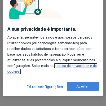
Abecassis J M P L Vasco Carvalho
Avaliação dos usuários: 4,6 na Play Store e 4,2 na
Apple
Alergologista
A sua privacidade é importante.
Lisboa
Ao aceitar, permite-nos a nós e aos nossos parceiros
utilizar cookies (ou tecnologias semelhantes) para
Ana Cristina Ramada Morête
recolher dados estatísticos e fornecer conteúdo com
Barreto
base nos seus hábitos de navegação. Pode ver e
atualizar as suas preferências a qualquer momento nas
Alergologista
configurações. Saiba mais na
política de privacidade e de
Matosinhos
cookies.
Anabela Lopes
Aceitar
Alergologista
Editar configurações
Lisboa