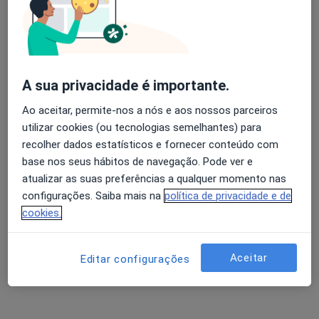
Abecassis J M P L Vasco Carvalho
Avaliação dos usuários: 4,6 na Play Store e 4,2 na
Alergologista
Apple
Lisboa
A sua privacidade é importante.
Ao aceitar, permite-nos a nós e aos nossos parceiros
Ana Cristina Ramada Morête
utilizar cookies (ou tecnologias semelhantes) para
Barreto
recolher dados estatísticos e fornecer conteúdo com
base nos seus hábitos de navegação. Pode ver e
Alergologista
atualizar as suas preferências a qualquer momento nas
Matosinhos
configurações. Saiba mais na
política de privacidade e de
Anabela Lopes
cookies.
Alergologista
Aceitar
Lisboa
Editar configurações
Antero Guimarães Palma Carlos