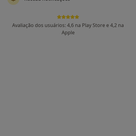
Dr. Luís Manuel Serra Viegas
Avaliação dos usuários: 4,6 na Play Store e 4,2 na
Terapeuta alternativo
Apple
Rua do Viso, 100, Maia
•
Mapa
O Toque da Atlântida
Primeira consulta Acupunctura
desde 60 €
Esse especialista não oferece agendamento online para esse endereço.
Solicite um atendimento