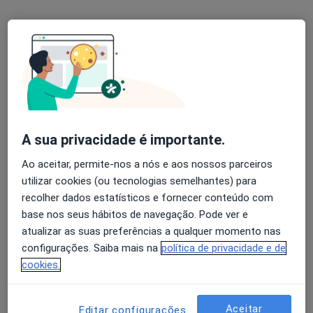
Alexandra Moura
Acupuntor, Terapeuta alternativo
Rua da Alegria 857, Porto
•
Mapa
Alexandra Moura
Primeira consulta Acupunctura
desde 65 €
Esse especialista não oferece agendamento online para esse endereço.
A sua privacidade é importante.
Solicite um atendimento
Ao aceitar, permite-nos a nós e aos nossos parceiros
utilizar cookies (ou tecnologias semelhantes) para
recolher dados estatísticos e fornecer conteúdo com
base nos seus hábitos de navegação. Pode ver e
atualizar as suas preferências a qualquer momento nas
configurações. Saiba mais na
política de privacidade e de
cookies.
Sónia Cruz
Aceitar
Editar configurações