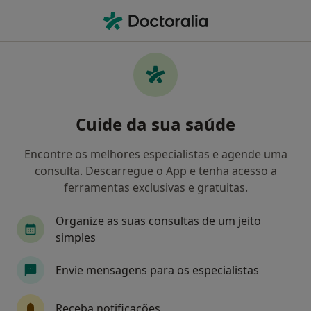
Men
Primeira Consulta Acupunctura • Porto, Porto
Filters
• 1
Mapa
Primeira consulta Acupunctura, Porto
Cuide da sua saúde
Como classificamos os resultados
Encontre os melhores especialistas e agende uma
consulta. Descarregue o App e tenha acesso a
Qual é a especialização que procura?
ferramentas exclusivas e gratuitas.
Acupuntor
Terapeuta alternativo
Dentist
Organize as suas consultas de um jeito
simples
Envie mensagens para os especialistas
Receba notificações