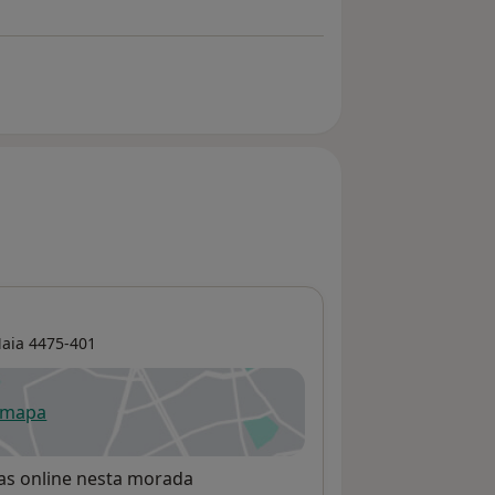
aia
4475-401
 mapa
re num novo separador
rvas online nesta morada