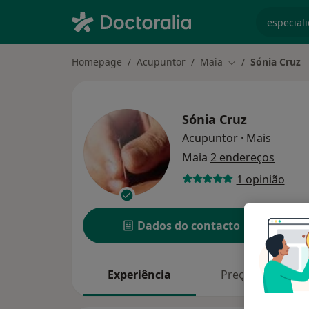
especiali
Homepage
Acupuntor
Maia
Sónia Cruz
Mudar de cidade
Sónia Cruz
sobre a
Acupuntor
·
Mais
Maia
2 endereços
1 opinião
Dados do contacto
Experiência
Preços