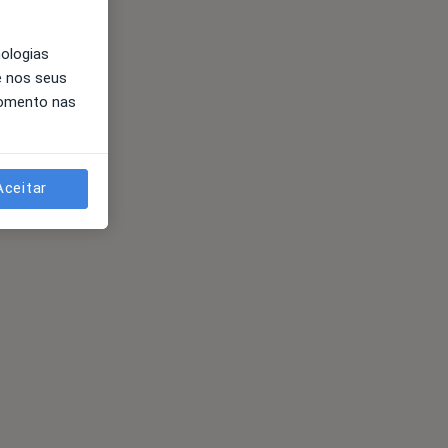
nologias
e nos seus
momento nas
Aceitar