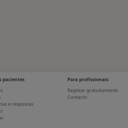
 Maia
s pacientes
Para profissionais
os
Registar gratuitamente
s
Contacto
tas e respostas
os
as