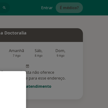
Entrar
É médico?
a Doctoralia
Amanhã
Sáb,
Dom,
Segunda-feira
Ter,
7 Ago
8 Ago
9 Ago
10 Ago
11 Ag
Esse especialista não oferece
amento online para esse endereço.
Solicite um atendimento