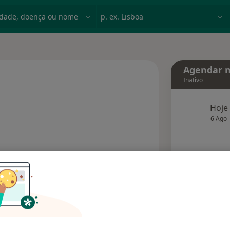
dade, doença ou nome
p. ex. Lisboa
Agendar n
Inativo
s especializações
Hoje
6 Ago
agend
Solicite um atendimento
Consultórios
Opiniões (1)