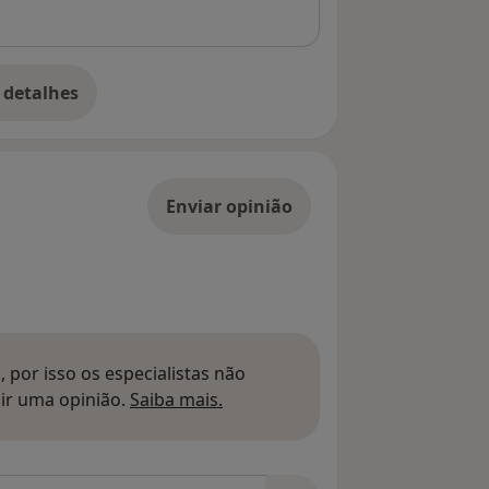
 detalhes
bre o endereço
Enviar opinião
 por isso os especialistas não
Saber mais sobre pareceres
ir uma opinião.
Saiba mais.
m opiniões