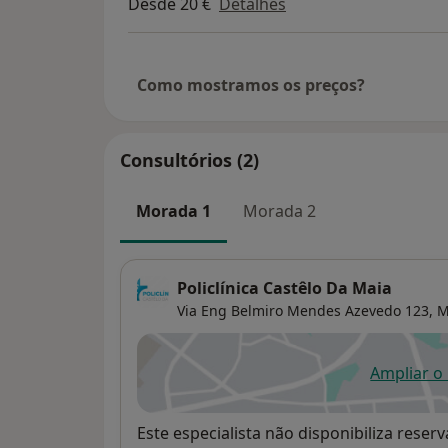
Desde 20 €
Detalhes
Como mostramos os preços?
Consultórios (2)
Morada 1
Morada 2
Policlínica Castêlo Da Maia
Via Eng Belmiro Mendes Azevedo 123,
M
Ampliar o
ab
Disponibilidade
Este especialista não disponibiliza rese