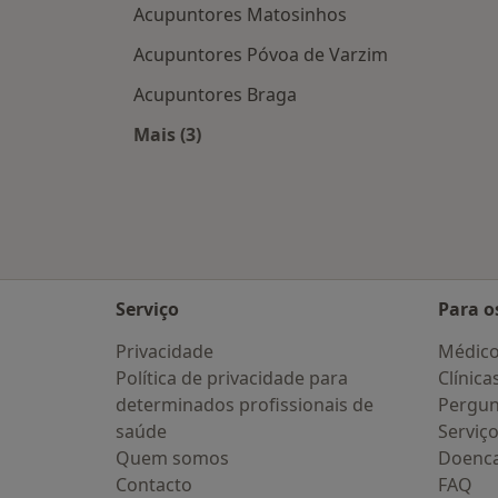
Acupuntores Matosinhos
Acupuntores Póvoa de Varzim
Acupuntores Braga
Mais (3)
Mais na categoria: Cidades próximas
Serviço
Para o
Privacidade
Médic
Política de privacidade para
Clínica
determinados profissionais de
Pergun
saúde
Serviç
Quem somos
Doenc
Contacto
FAQ