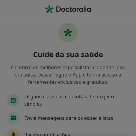
Men
O que procura?
Homepage
Serviços
Retorno De Consultas Acupunctura
Retorno de consultas
Cuide da sua saúde
acupunctura - Informação,
Encontre os melhores especialistas e agende uma
especialistas, perguntas
consulta. Descarregue o App e tenha acesso a
frequentes
ferramentas exclusivas e gratuitas.
Organize as suas consultas de um jeito
simples
Informação
Envie mensagens para os especialistas
Receba notificações