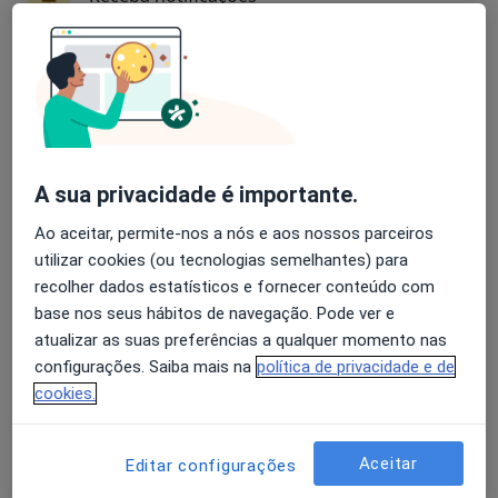
Especialistas - retorno de consultas
acupunctura
Avaliação dos usuários: 4,6 na Play Store e 4,2 na
Apple
Associação Indiveri Colucci
Acupuntor
A sua privacidade é importante.
Paço de Arcos
Ao aceitar, permite-nos a nós e aos nossos parceiros
utilizar cookies (ou tecnologias semelhantes) para
Clinica Anti-Stress
recolher dados estatísticos e fornecer conteúdo com
base nos seus hábitos de navegação. Pode ver e
Acupuntor, Fisioterapeuta
Porto
atualizar as suas preferências a qualquer momento nas
configurações. Saiba mais na
política de privacidade e de
cookies.
Cristina Martins
Acupuntor, Fisioterapeuta
Aceitar
Editar configurações