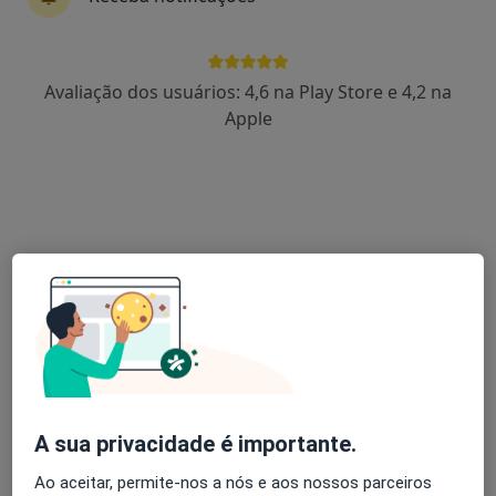
Dra. Sandra Correia
Avaliação dos usuários: 4,6 na Play Store e 4,2 na
Psicólogo, Terapeuta alternativo
Apple
44 opiniões
Psicologia, Hipnose e Coaching, Aveiro
•
Mapa
Consulta de Psicologia Online, Aveiro
Hipnose clínica
desde 60 €
Esse especialista não oferece agendamento online para esse endereço.
Solicite um atendimento
A sua privacidade é importante.
Ao aceitar, permite-nos a nós e aos nossos parceiros