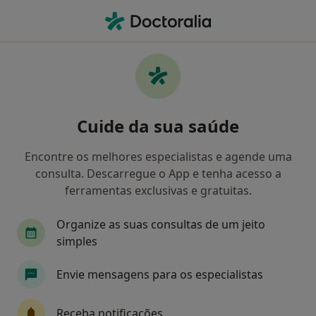
Men
Hipnose Clínica • Aveiro, Aveiro
Filters
• 1
Mapa
Hipnose clínica, Aveiro
Cuide da sua saúde
Como classificamos os resultados
Encontre os melhores especialistas e agende uma
consulta. Descarregue o App e tenha acesso a
Qual é a especialização que procura?
ferramentas exclusivas e gratuitas.
Psicólogo
Terapeuta alternativo
Organize as suas consultas de um jeito
simples
Envie mensagens para os especialistas
Receba notificações