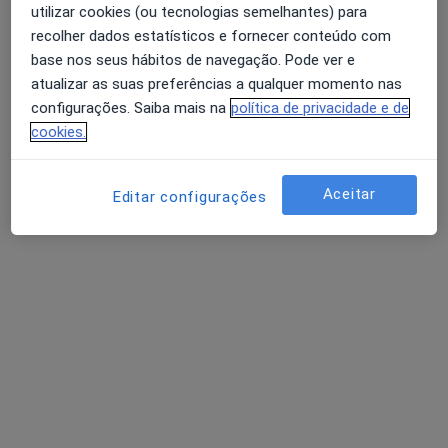
utilizar cookies (ou tecnologias semelhantes) para
recolher dados estatísticos e fornecer conteúdo com
base nos seus hábitos de navegação. Pode ver e
Dra. Karina Valente
atualizar as suas preferências a qualquer momento nas
Psicólogo
configurações. Saiba mais na
política de privacidade e de
cookies.
R. Manuel Lopes Rodrigues 23, Estarreja
•
Mapa
Karina Valente - Psicóloga Clínica e Hipnoterapeuta
Hipnose clínica
60 €
Aceitar
Editar configurações
Esse especialista não oferece agendamento online para esse endereço.
Solicite um atendimento