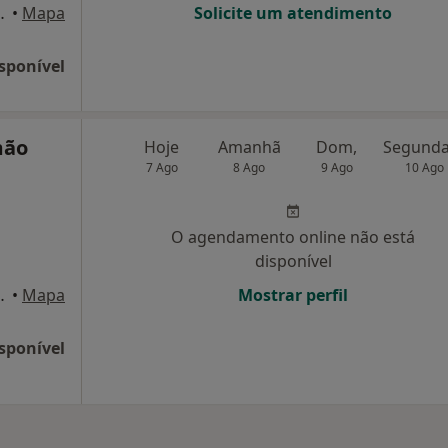
e, nº85, Portimão
•
Mapa
Solicite um atendimento
sponível
mão
Hoje
Amanhã
Dom,
7 Ago
8 Ago
9 Ago
10 Ago
O agendamento online não está
disponível
e, nº85, Portimão
•
Mapa
Mostrar perfil
sponível