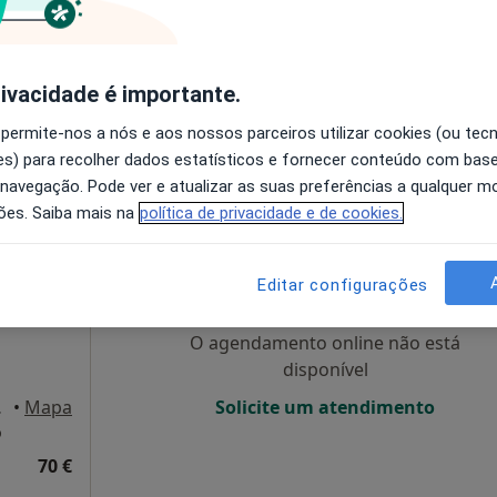
disponível
Solicite um atendimento
rivacidade é importante.
esde 55 €
 permite-nos a nós e aos nossos parceiros utilizar cookies (ou tec
s) para recolher dados estatísticos e fornecer conteúdo com bas
 navegação. Pode ver e atualizar as suas preferências a qualquer 
ões. Saiba mais na
política de privacidade e de cookies.
s
Hoje
Amanhã
Dom,
7 Ago
8 Ago
9 Ago
10 Ago
Editar configurações
O agendamento online não está
disponível
Portimão
•
Mapa
Solicite um atendimento
o
70 €