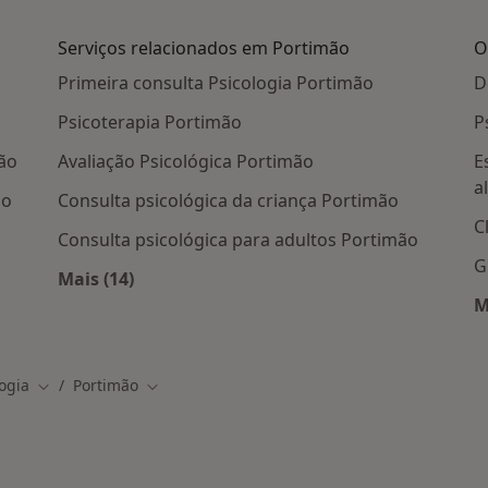
Serviços relacionados em Portimão
O
Primeira consulta Psicologia Portimão
D
Psicoterapia Portimão
P
ão
Avaliação Psicológica Portimão
E
a
ão
Consulta psicológica da criança Portimão
C
Consulta psicológica para adultos Portimão
G
Mais (14)
 em Portimão
Mais na categoria: Serviços relacionados em
M
ogia
Portimão
Mudar de cidade
Mudar de cidade