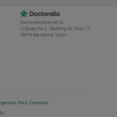
Contacto
Doctoralia - Homepage
Doctoralia Internet SL
C/ Josep Pla 2 - Building B2, floor 13
08019 Barcelona, Spain
dor
 separador
 novo separador
re num novo separador
abre num novo separador
abre num novo separador
abre num novo separador
rgentina
,
Perú
,
Colombia
ARs