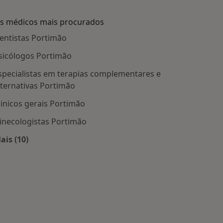
s médicos mais procurados
entistas Portimão
sicólogos Portimão
specialistas em terapias complementares e
lternativas Portimão
linicos gerais Portimão
inecologistas Portimão
 Portimão
ais (10)
Mais na categoria: Os médicos mais procurados