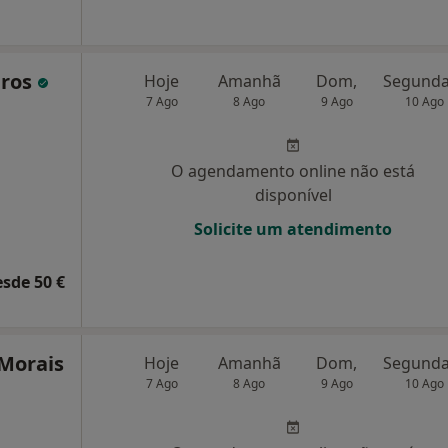
iros
Hoje
Amanhã
Dom,
7 Ago
8 Ago
9 Ago
10 Ago
O agendamento online não está
disponível
Solicite um atendimento
esde 50 €
Morais
Hoje
Amanhã
Dom,
7 Ago
8 Ago
9 Ago
10 Ago