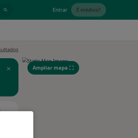
Entrar
É médico?
sultados
Ampliar mapa
Segunda-feira
Ter,
Qua
Qui,
11 Ago
12 Ago
13 Ago