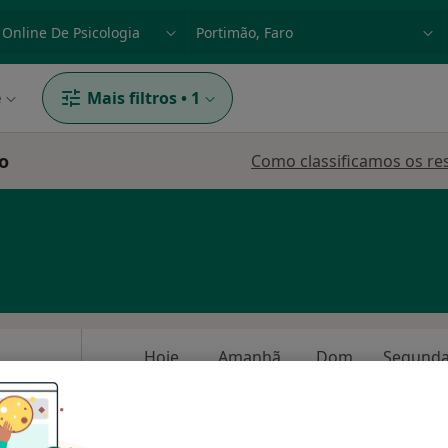
dade, doença ou nome
p. ex. Lisboa
e
Mais filtros
•
1
o
Como classificamos os re
Hoje
Amanhã
Dom,
7 Ago
8 Ago
9 Ago
10 Ago
O agendamento online não está