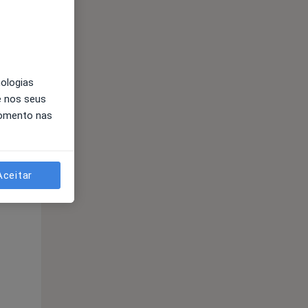
nologias
e nos seus
momento nas
Segunda-feira
Ter,
Qua
Qui,
11 Ago
12 Ago
13 Ago
Aceitar