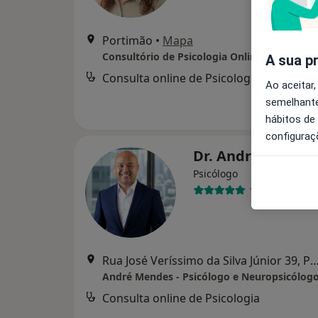
Portimão
•
Mapa
Consultório de Psicologia Online - Portimão
A sua p
Consulta online de Psicologia
d
Ao aceitar,
semelhante
hábitos de
configuraç
Dr. André Mende
Psicólogo
11 opiniões
Rua José Veríssimo da Silva Júnior 39, 
André Mendes - Psicólogo e Neuropsicólog
Consulta online de Psicologia