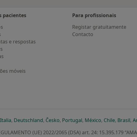
s pacientes
Para profissionais
os
Registar gratuitamente
s
Contacto
tas e respostas
os
as
ções móveis
eparador
 novo separador
bre num novo separador
abre num novo separador
abre num novo separador
abre num novo separador
abre num novo separa
abre num novo
abre num
ab
Italia
,
Deutschland
,
Česko
,
Portugal
,
México
,
Chile
,
Brasil
,
A
GULAMENTO (UE) 2022/2065 (DSA) art. 24: 15.395.179 “AM