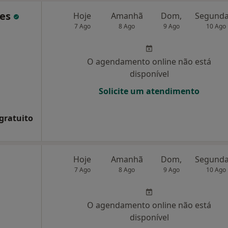
des
Hoje
Amanhã
Dom,
7 Ago
8 Ago
9 Ago
10 Ago
O agendamento online não está
disponível
Solicite um atendimento
 gratuito
Hoje
Amanhã
Dom,
7 Ago
8 Ago
9 Ago
10 Ago
O agendamento online não está
disponível