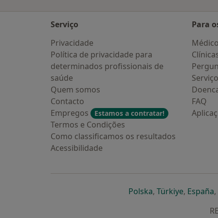
Serviço
Para o
Privacidade
Médic
Política de privacidade para
Clínica
determinados profissionais de
Pergun
saúde
Serviç
Quem somos
Doenc
Contacto
FAQ
Empregos
Aplica
Estamos a contratar!
Termos e Condições
Como classificamos os resultados
Acessibilidade
abre num novo s
abre num
a
Polska
,
Türkiye
,
España
,
RE