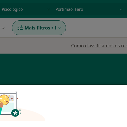
dade, doença ou nome
p. ex. Lisboa
e
Mais filtros
•
1
Como classificamos os re
tos
Hoje
Amanhã
Dom,
7 Ago
8 Ago
9 Ago
10 Ago
O agendamento online não está