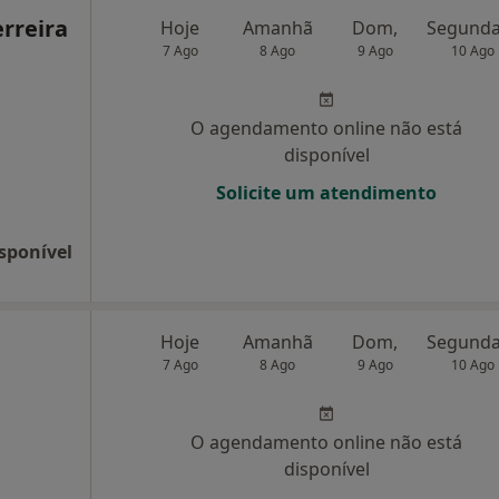
rreira
Hoje
Amanhã
Dom,
7 Ago
8 Ago
9 Ago
10 Ago
O agendamento online não está
disponível
Solicite um atendimento
sponível
Hoje
Amanhã
Dom,
7 Ago
8 Ago
9 Ago
10 Ago
O agendamento online não está
disponível