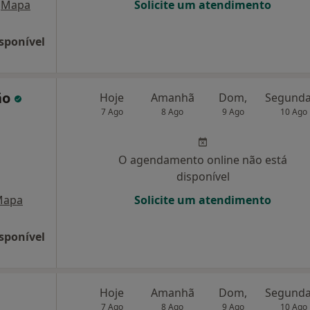
Mapa
Solicite um atendimento
sponível
ão
Hoje
Amanhã
Dom,
7 Ago
8 Ago
9 Ago
10 Ago
O agendamento online não está
disponível
Mapa
Solicite um atendimento
sponível
Hoje
Amanhã
Dom,
7 Ago
8 Ago
9 Ago
10 Ago