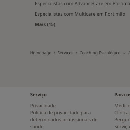
Especialistas com AdvanceCare em Portim
Especialistas com Multicare em Portimão
Mais (15)
Mais na categoria: Planos de saúde
Homepage
Serviços
Coaching Psicológico
Mud
Serviço
Para o
Privacidade
Médic
Política de privacidade para
Clínica
determinados profissionais de
Pergun
saúde
Serviç