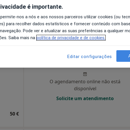
rivacidade é importante.
disponível
Solicite um atendimento
 permite-nos a nós e aos nossos parceiros utilizar cookies (ou tec
s) para recolher dados estatísticos e fornecer conteúdo com bas
 navegação. Pode ver e atualizar as suas preferências a qualquer 
50 €
ões. Saiba mais na
política de privacidade e de cookies.
iros
Hoje
Amanhã
Dom,
Editar configurações
7 Ago
8 Ago
9 Ago
10 Ago
O agendamento online não está
disponível
Solicite um atendimento
50 €