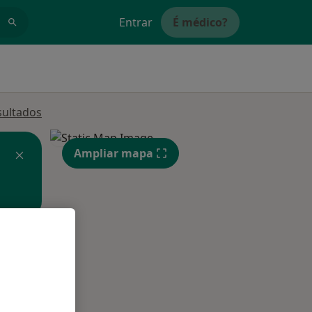
Entrar
É médico?
sultados
Ampliar mapa
Segunda-feira
Ter,
Qua
Qui,
11 Ago
12 Ago
13 Ago