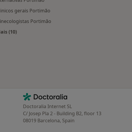
lternativas Portimão
linicos gerais Portimão
inecologistas Portimão
 Portimão
ais (10)
Mais na categoria: Os médicos mais procurados
Contacto
Doctoralia - Homepage
Doctoralia Internet SL
C/ Josep Pla 2 - Building B2, floor 13
08019 Barcelona, Spain