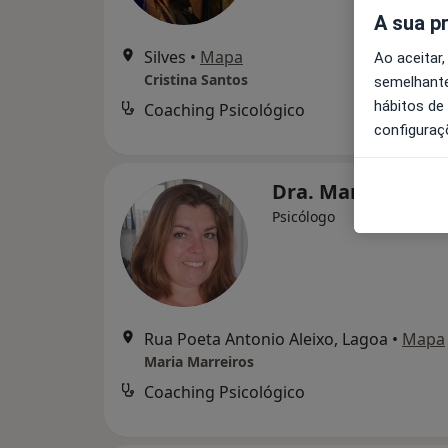
A sua p
Silves
•
Mapa
Ao aceitar,
Cristina Santos
semelhante
hábitos de
Coaching Psicológico
configuraç
Dra. Maria Marre
Psicólogo
Rua Poeta Antonio Aleixo, Lagoa
•
Mapa
Maria Marreiros
Coaching Psicológico