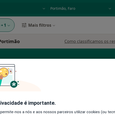
dade, doença ou nome
p. ex. Lisboa
e
•
1
Mais filtros
Portimão
Como classificamos os re
ão
Hoje
Amanhã
Segunda-feira
Ter,
8 Ago
9 Ago
10 Ago
11 Ago
O agendamento online não está
rivacidade é importante.
disponível
 permite-nos a nós e aos nossos parceiros utilizar cookies (ou tec