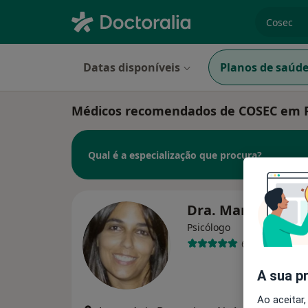
especiali
Datas disponíveis
Planos de saúd
Médicos recomendados de COSEC em 
Qual é a especialização que procura?
Dra. Marta Monç
Psicólogo
6 opiniões
A sua p
Ao aceitar,