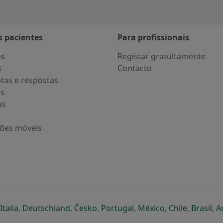
s pacientes
Para profissionais
os
Registar gratuitamente
s
Contacto
tas e respostas
os
as
ções móveis
eparador
 novo separador
bre num novo separador
abre num novo separador
abre num novo separador
abre num novo separador
abre num novo separa
abre num novo
abre num
ab
Italia
,
Deutschland
,
Česko
,
Portugal
,
México
,
Chile
,
Brasil
,
A