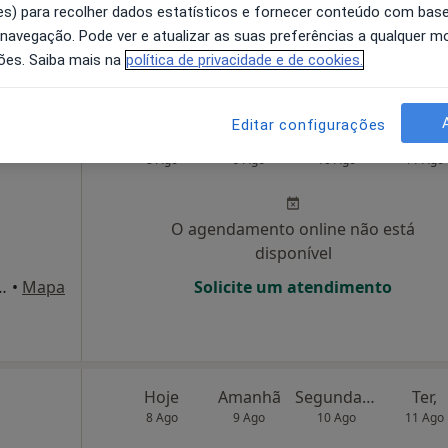
Mapa
Solicite um atendimento
s) para recolher dados estatísticos e fornecer conteúdo com bas
 navegação. Pode ver e atualizar as suas preferências a qualquer 
sponível
ões. Saiba mais na
política de privacidade e de cookies.
Editar configurações
 Gomes
Hoje
Amanhã
Segunda-feira
Ter,
8 Ago
9 Ago
10 Ago
11 Ago
O agendamento online não está
disponível
 27 - Cruz Bota, Portimão
•
Mapa
Solicite um atendimento
Hoje
Amanhã
Segunda-feira
Ter,
8 Ago
9 Ago
10 Ago
11 Ago