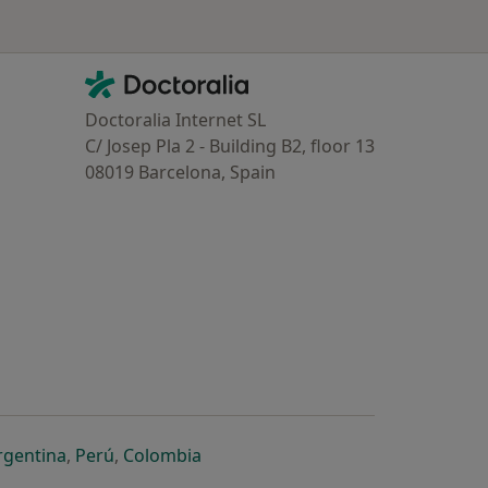
Contacto
Doctoralia - Homepage
Doctoralia Internet SL
C/ Josep Pla 2 - Building B2, floor 13
08019 Barcelona, Spain
dor
 separador
 novo separador
re num novo separador
abre num novo separador
abre num novo separador
abre num novo separador
rgentina
,
Perú
,
Colombia