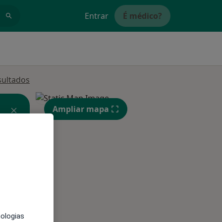
Entrar
É médico?
sultados
Ampliar mapa
Qua
Qui,
Sex,
12 Ago
13 Ago
14 Ago
nologias