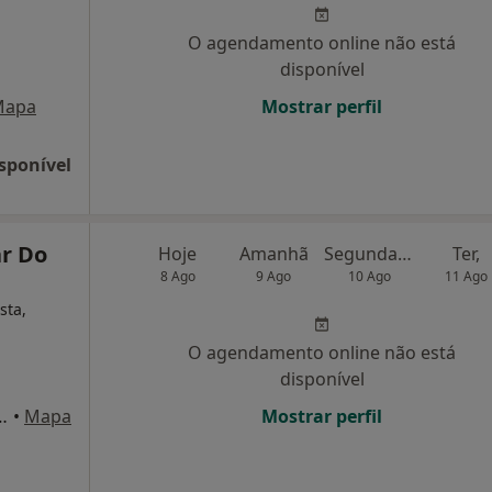
O agendamento online não está
disponível
Mapa
Mostrar perfil
sponível
ar Do
Hoje
Amanhã
Segunda-feira
Ter,
8 Ago
9 Ago
10 Ago
11 Ago
sta,
O agendamento online não está
disponível
 27 - Cruz Bota, Portimão
•
Mapa
Mostrar perfil