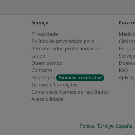
Serviço
Para o
Privacidade
Médic
Política de privacidade para
Clínica
determinados profissionais de
Pergun
saúde
Serviç
Quem somos
Doenc
Contacto
FAQ
Empregos
Aplica
Estamos a contratar!
Termos e Condições
Como classificamos os resultados
Acessibilidade
abre num novo s
abre num
a
Polska
,
Türkiye
,
España
,