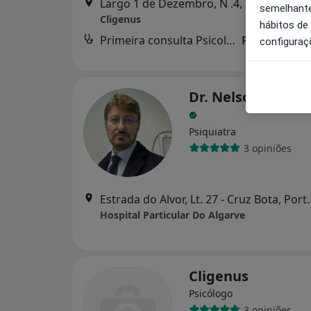
Largo 1 de Dezembro, N .4, Portimão
•
semelhante
Cligenus
hábitos de
Primeira consulta Psicologia
Preço não di
configuraç
Dr. Nelson Pinto
Psiquiatra
3 opiniões
Estrada do Alvor, Lt.
Hospital Particular Do Algarve
Cligenus
Psicólogo
3 opiniões