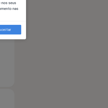
e nos seus
momento nas
Aceitar
Qua
Qui,
Sex,
12 Ago
13 Ago
14 Ago
Qua
Qui,
Sex,
12 Ago
13 Ago
14 Ago