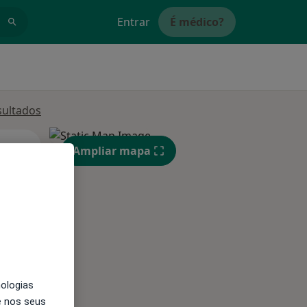
Entrar
É médico?
sultados
Qua
Qui,
Sex,
Ampliar mapa
12 Ago
13 Ago
14 Ago
nologias
e nos seus