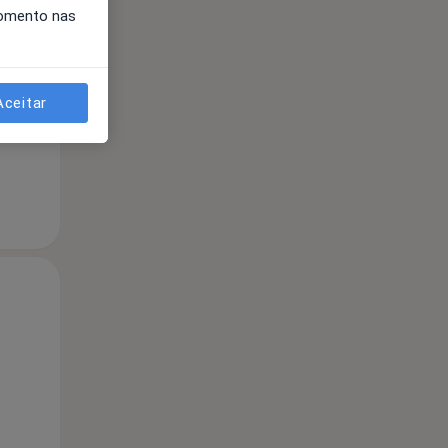
momento nas
Qua
Qui,
Sex,
12 Ago
13 Ago
14 Ago
Aceitar
Qua
Qui,
Sex,
12 Ago
13 Ago
14 Ago