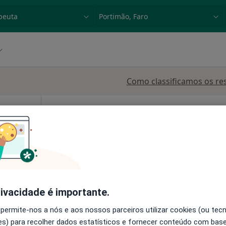
dade, doença ou nome
p. ex. Lisboa
Como classificamos os re
dical
Hoje
Amanhã
Segunda-feira
Ter,
8 Ago
9 Ago
10 Ago
11 Ago
vascular,
O agendamento online não está
disponível
•
Mapa
Mostrar perfil
rivacidade é importante.
 permite-nos a nós e aos nossos parceiros utilizar cookies (ou tec
s) para recolher dados estatísticos e fornecer conteúdo com bas