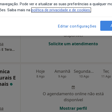
 navegação. Pode ver e atualizar as suas preferências a qualquer 
osalino
Hoje
Amanhã
Segunda-feira
Ter,
ões. Saiba mais na
política de privacidade e de cookies.
8 Ago
9 Ago
10 Ago
11 Ago
Editar configurações
O agendamento online não está
disponível
pa
Solicite um atendimento
Naturboticae - Clínica de Medicinas Naturais E Terapias Tradicionais
nica
Hoje
Amanhã
Segunda-feira
Ter,
urais E
8 Ago
9 Ago
10 Ago
11 Ago
nais
,
O agendamento online não está
disponível
pa
Mostrar perfil