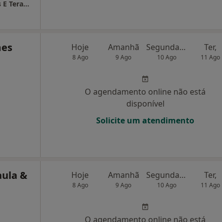
Naturboticae - Clínica de Medicinas Naturais E Terapias Tradicionais
mes
Hoje
Amanhã
Segunda-feira
Ter,
8 Ago
9 Ago
10 Ago
11 Ago
O agendamento online não está
disponível
Solicite um atendimento
aula &
Hoje
Amanhã
Segunda-feira
Ter,
8 Ago
9 Ago
10 Ago
11 Ago
O agendamento online não está