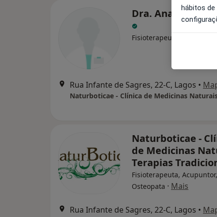
hábitos de
Dra. Ana Isabel R
configuraç
Fisioterapeuta
Rua Infante de Sagres, 22-C, Lagos
•
Ma
Naturboticae - Clí
de Medicinas Nat
Terapias Tradicio
Fisioterapeuta, Acupuntor
·
Mais
Osteopata
Rua Infante de Sagres, 22-C, Lagos
•
Ma