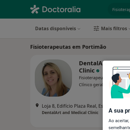
especiali
Datas disponíveis
Mais filtros
Fisioterapeutas em Portimão
DentalArt and Me
Clinic
Fisioterapeuta, Cirurgião 
·
Mais
Clínico geral
Loja 8, Edifício Plaza Real, Estr. da Rocha, Portimão
A sua p
DentalArt and Medical Clinic
Ao aceitar,
semelhante