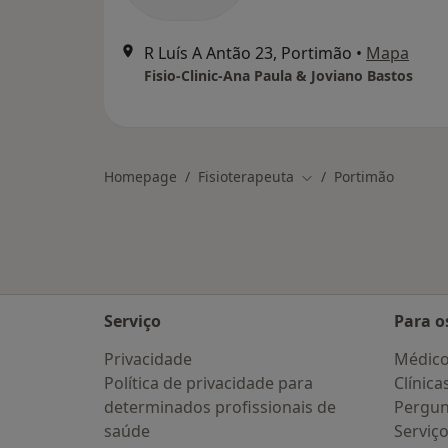
R Luís A Antão 23, Portimão
•
Mapa
Fisio-Clinic-Ana Paula & Joviano Bastos
Homepage
Fisioterapeuta
Portimão
Mudar de cidade
Serviço
Para o
Privacidade
Médic
Política de privacidade para
Clínica
determinados profissionais de
Pergun
saúde
Serviç