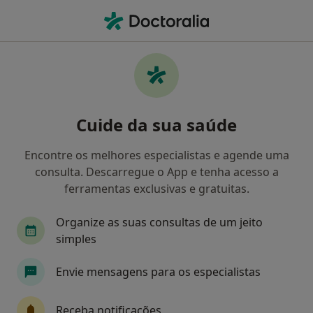
Men
Primeira Consulta Neurocirurgia • Lisboa, Lisboa
Filters
• 1
Mapa
Primeira consulta Neurocirurgia, Lisboa
Cuide da sua saúde
Como classificamos os resultados
Encontre os melhores especialistas e agende uma
consulta. Descarregue o App e tenha acesso a
Qual é a especialização que procura?
ferramentas exclusivas e gratuitas.
Neurocirurgião
Cirurgião geral
Anestesio
Organize as suas consultas de um jeito
simples
Envie mensagens para os especialistas
Receba notificações