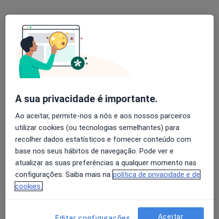
Mostrar perfil
A sua privacidade é importante.
Ao aceitar, permite-nos a nós e aos nossos parceiros
Dr. Amets Sagarribay
utilizar cookies (ou tecnologias semelhantes) para
Neurocirurgião
recolher dados estatísticos e fornecer conteúdo com
12 opiniões
base nos seus hábitos de navegação. Pode ver e
atualizar as suas preferências a qualquer momento nas
Morada 1
Morada 2
configurações. Saiba mais na
política de privacidade e de
cookies.
Rua Álvaro Pedro Gomes nº13, Sacavém
•
Mapa
Clínica Santo António Sacavém
Aceitar
Editar configurações