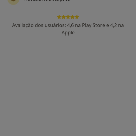
Dr. Martin Lorenzetti
Avaliação dos usuários: 4,6 na Play Store e 4,2 na
Neurocirurgião
Apple
126 opiniões
Morada 1
Morada 2
R. Serpa Pinto 7, Lisboa
•
Mapa
Hospital Da Ordem Terceira
Primeira consulta Neurocirurgia
Preço não disponível
Esse especialista não oferece agendamento online para esse endereço.
Solicite um atendimento