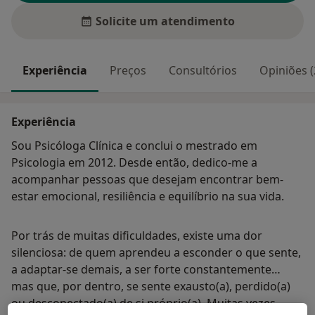
Solicite um atendimento
Experiência
Preços
Consultórios
Opiniões (
Experiência
Sou Psicóloga Clínica e conclui o mestrado em
Psicologia em 2012. Desde então, dedico-me a
acompanhar pessoas que desejam encontrar bem-
estar emocional, resiliência e equilíbrio na sua vida.
Por trás de muitas dificuldades, existe uma dor
silenciosa: de quem aprendeu a esconder o que sente,
a adaptar-se demais, a ser forte constantemente…
mas que, por dentro, se sente exausto(a), perdido(a)
ou desconectado(a) de si próprio(a). Muitas vezes,