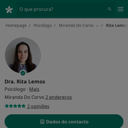
Men
O que procura?
Homepage
Psicólogo
Miranda Do Corvo
Rita Lemos
Mudar de cidade
Dra.
Rita Lemos
sobre as especializações
Psicólogo
·
Mais
Miranda Do Corvo
2 endereços
2 opiniões
Dados do contacto