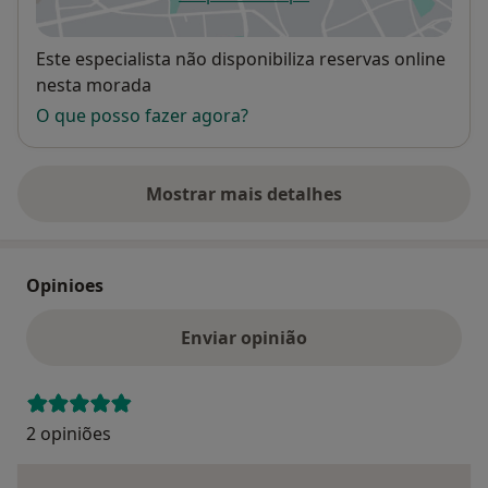
abre num novo separador
Disponibilidade
Este especialista não disponibiliza reservas online
nesta morada
O que posso fazer agora?
Mostrar mais detalhes
sobre o endereço
Opinioes
Enviar opinião
2 opiniões