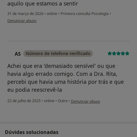
aquilo que estamos a sentir
31 de março de 2026
•
online
•
Primeira consulta Psicologia
•
na opinião do utilizador M.M.
Denunciar abuso
AS
Número de telefone verificado
A
Achei que era 'demasiado sensível' ou que
havia algo errado comigo. Com a Dra. Rita,
percebi que havia uma história por trás e que
eu podia reescrevê-la
na opinião do utilizador AS
22 de julho de 2025
•
online
•
Outro
•
Denunciar abuso
Dúvidas solucionadas