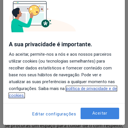
estas experiências estão ligadas a trauma ou situações
de vida desafiantes que marcam profundamente.
Acredito que todos merecem um espaço seguro onde
possam ser ouvidos de verdade, sem precisar fingir
que está tudo bem. Um lugar onde seja possível
A sua privacidade é importante.
respirar, abrandar e olhar para dentro com
compaixão, reconhecendo os próprios sentimentos
Ao aceitar, permite-nos a nós e aos nossos parceiros
sem julgamento.
utilizar cookies (ou tecnologias semelhantes) para
recolher dados estatísticos e fornecer conteúdo com
Cada pequeno passo pode representar uma mudança
base nos seus hábitos de navegação. Pode ver e
significativa. Por isso, acompanho-te no teu ritmo,
atualizar as suas preferências a qualquer momento nas
com empatia, presença e escuta ativa, ajudando-te a
configurações. Saiba mais na
política de privacidade e de
compreender melhor o que sentes, a lidar com o
cookies.
sofrimento e a reencontrar a força interior que existe
em ti.
Aceitar
Editar configurações
Se procuras um espaço para cuidar de ti com respeito,