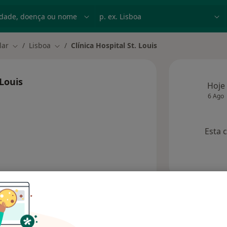
dade, doença ou nome
p. ex. Lisboa
lar
Lisboa
Clínica Hospital St. Louis
Mudar de cidade
Mudar de cidade
 Louis
Hoje
6 Ago
Esta 
Consultórios
Opiniões