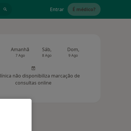
Entrar
É médico?
Amanhã
Sáb,
Dom,
Segunda-feira
Ter,
7 Ago
8 Ago
9 Ago
10 Ago
11 Ag
clínica não disponibiliza marcação de
consultas online