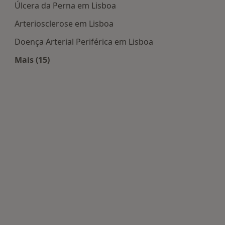
Úlcera da Perna em Lisboa
Arteriosclerose em Lisboa
Doença Arterial Periférica em Lisboa
Mais (15)
Mais na categoria: Doenças mais tratadas
ais populares