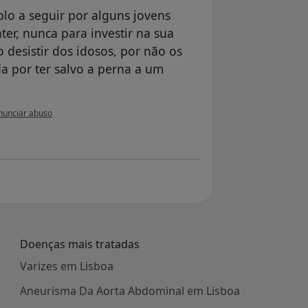
plo a seguir por alguns jovens
er, nunca para investir na sua
o desistir dos idosos, por não os
a por ter salvo a perna a um
opinião do utilizador Conta eliminada
unciar abuso
Doenças mais tratadas
Varizes em Lisboa
Aneurisma Da Aorta Abdominal em Lisboa