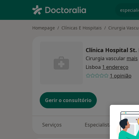
especiali
Homepage
Clínicas E Hospitais
Cirurgia Vascu
Clínica Hospital St.
Cirurgia vascular
mais
Lisboa
1 endereço
1 opinião
Gerir o consultório
Serviços
Especialistas