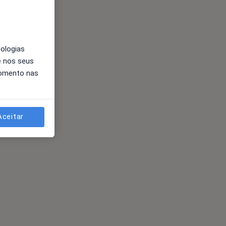
nologias
e nos seus
momento nas
Aceitar