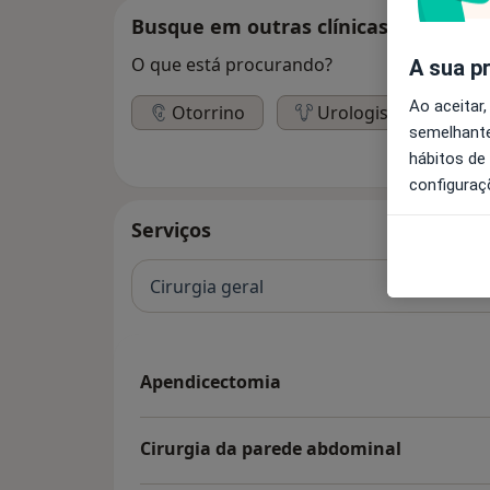
Busque em outras clínicas
O que está procurando?
A sua p
Ao aceitar,
Otorrino
Urologista
C
semelhante
hábitos de
configuraç
Serviços
Cirurgia geral
Apendicectomia
Cirurgia da parede abdominal