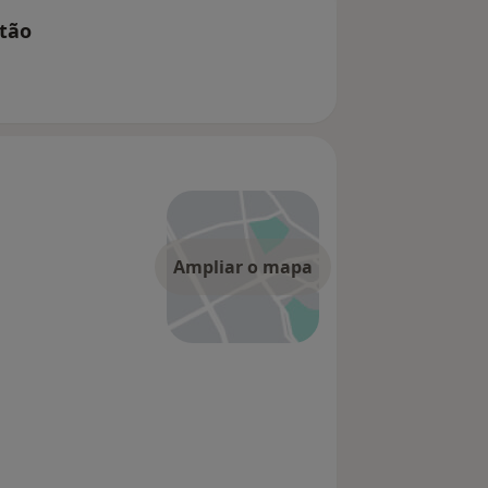
itão
Ampliar o mapa