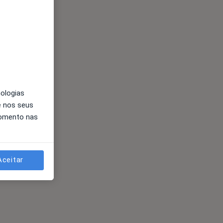
nologias
e nos seus
momento nas
Aceitar