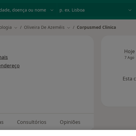
dade, doença ou nome
p. ex. Lisboa
ologia
Oliveira De Azeméis
Corpusmed Clinica
Mudar de cidade
Mudar de cidade
Hoje
ais
7 Ago
endereço
Esta 
as
Consultórios
Opiniões