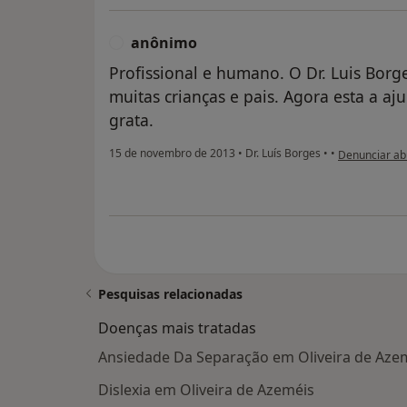
anônimo
A
Profissional e humano. O Dr. Luis Bor
muitas crianças e pais. Agora esta a a
grata.
na opinião do
15 de novembro de 2013
•
Dr. Luís Borges
•
•
Denunciar ab
Pesquisas relacionadas
Doenças mais tratadas
Ansiedade Da Separação em Oliveira de Aze
Dislexia em Oliveira de Azeméis