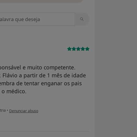
m opiniões
ponsável e muito competente.
 Flávio a partir de 1 mês de idade
embra de tentar enganar os pais
r o médico.
na opinião do utilizador usuário
tria
•
Denunciar abuso