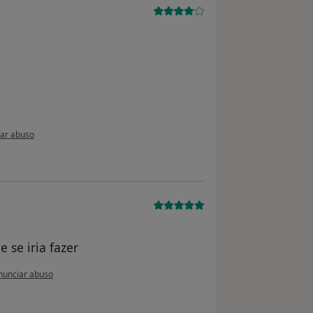
ão do utilizador paciente anônimo
ar abuso
 se iria fazer
opinião do utilizador usuário
unciar abuso