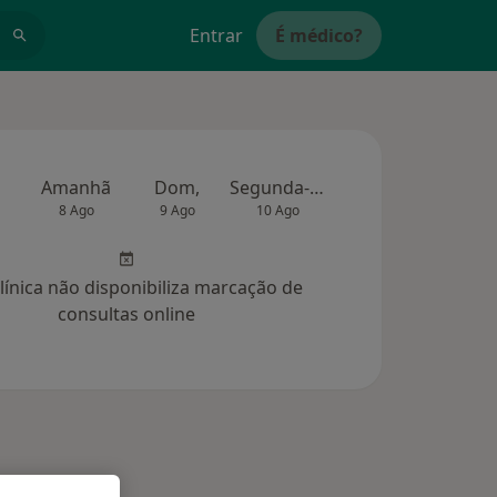
Entrar
É médico?
Amanhã
Dom,
Segunda-feira
Ter,
Qua
8 Ago
9 Ago
10 Ago
11 Ago
12 Ag
clínica não disponibiliza marcação de
consultas online