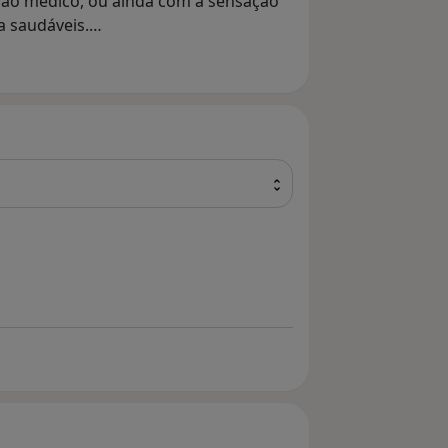
 ao médico, ou ainda com a sensação
a saudáveis.
Corpusmed