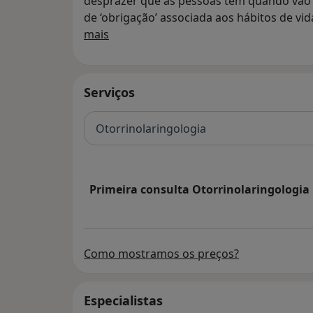
desprazer que as pessoas têm quando vão
de ‘obrigação’ associada aos hábitos de vid
Quem somos
Nós cuidamos de si.
mais
Clínica
Serviços
Otorrinolaringologia
Primeira consulta Otorrinolaringologia
Como mostramos os preços?
Especialistas