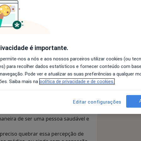
opedista
Psiquiatra
Dermatologista
rivacidade é importante.
 permite-nos a nós e aos nossos parceiros utilizar cookies (ou tec
Oftalmologista
s) para recolher dados estatísticos e fornecer conteúdo com bas
 navegação. Pode ver e atualizar as suas preferências a qualquer 
ões. Saiba mais na
política de privacidade e de cookies.
Pesquisar outra especialidade
Editar configurações
aneira de ser uma pessoa saudável e
 preciso quebrar essa percepção de