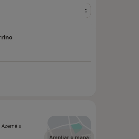
rrino
e Azeméis
Ampliar o mapa