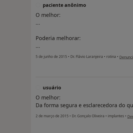
paciente anônimo
P
O melhor:
...
Poderia melhorar:
...
na opini
5 de junho de 2015
•
Dr. Flávio Laranjeira
•
rotina
•
Denunci
usuário
U
O melhor:
Da forma segura e esclarecedora do que
na 
2 de março de 2015
•
Dr. Gonçalo Oliveira
•
implantes
•
Den