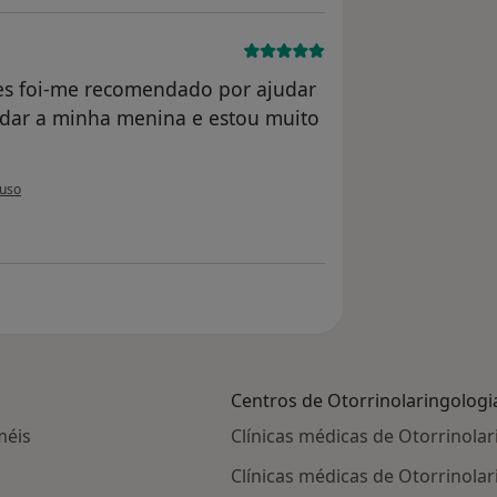
ges foi-me recomendado por ajudar
judar a minha menina e estou muito
 utilizador anônimo
uso
Centros de Otorrinolaringologia
méis
Clínicas médicas de Otorrinola
Clínicas médicas de Otorrinola