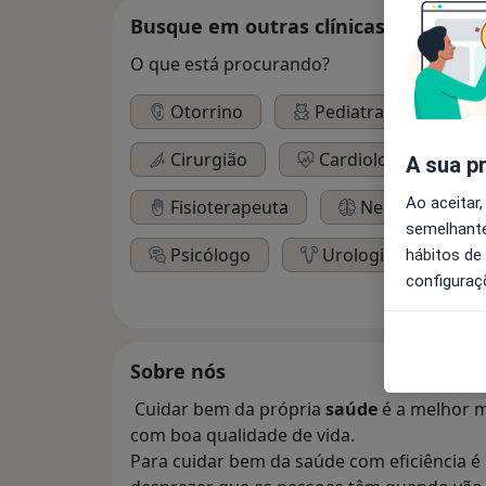
Busque em outras clínicas
O que está procurando?
Otorrino
Pediatra
Ort
Cirurgião
Cardiologista
A sua p
Ao aceitar,
Fisioterapeuta
Neurologista
semelhante
Psicólogo
Urologista
hábitos de
configuraç
Sobre nós
Cuidar bem da própria
saúde
é a melhor m
com boa qualidade de vida.
Para cuidar bem da saúde com eficiência é