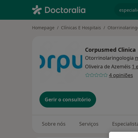
especiali
Homepage
Clínicas E Hospitais
Otorrinolaring
Corpusmed Clinica
Otorrinolaringologia
m
Oliveira de Azeméis
1 
4 opiniões
Gerir o consultório
Sobre nós
Serviços
Especialist