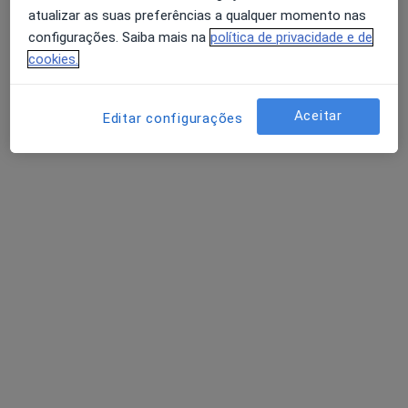
atualizar as suas preferências a qualquer momento nas
configurações. Saiba mais na
política de privacidade e de
cookies.
Dra. Alexandra Pinto
Psicólogo
Aceitar
Editar configurações
4 opiniões
Praceta de Portugal, 63 A Quinta de São Gonçalo, Carcavelos
•
Mapa
SENTE - Cowork Terapêutico
Primeira consulta Psicologia
50 €
Esse especialista não oferece agendamento online para esse endereço.
Solicite um atendimento