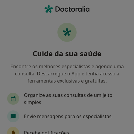
Men
Transtorno Da Falta De Atenção Com Hiperatividade • Paço de Arcos, Lisboa
Filters
• 1
Mapa
Transtorno Da Falta De Atenção Com
Cuide da sua saúde
Hiperatividade, Paço de Arcos
Como classificamos os resultados
Encontre os melhores especialistas e agende uma
consulta. Descarregue o App e tenha acesso a
ferramentas exclusivas e gratuitas.
Qual é a especialização que procura?
Organize as suas consultas de um jeito
Psicólogo
Psiquiatra
Acupuntor
Ciru
simples
Envie mensagens para os especialistas
Receba notificações