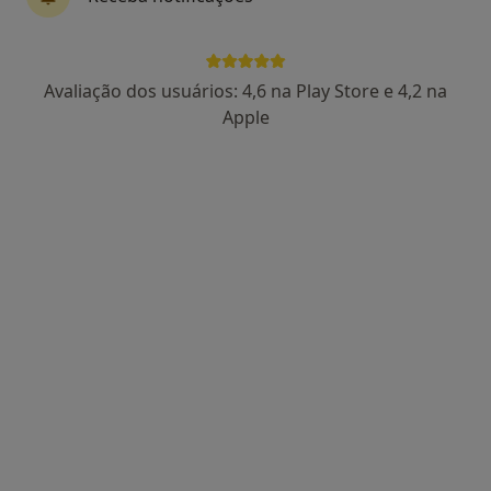
Avaliação dos usuários: 4,6 na Play Store e 4,2 na
Dra. Paula Águas
Apple
Psicólogo
102 opiniões
Rua Viana da Mota, nº13, R/C - São Pedro do Estoril, Estoril
•
Mapa
Estoril
Primeira consulta Psicologia
65 €
Esse especialista não oferece agendamento online para esse endereço.
Solicite um atendimento