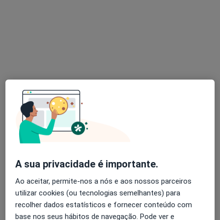
Dra. Catarina Lucas
Psicólogo
86 opiniões
Rua Feio Terenas, Parede, Cascais
•
Mapa
Centro Catarina Lucas - Cascais
Primeira consulta Psicologia
desde 60 €
Esse especialista não oferece agendamento online para esse endereço.
Solicite um atendimento
A sua privacidade é importante.
Ao aceitar, permite-nos a nós e aos nossos parceiros
utilizar cookies (ou tecnologias semelhantes) para
recolher dados estatísticos e fornecer conteúdo com
base nos seus hábitos de navegação. Pode ver e