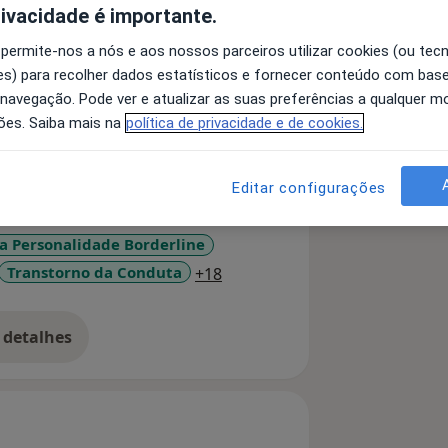
rivacidade é importante.
 permite-nos a nós e aos nossos parceiros utilizar cookies (ou tec
ade de Psicologia, da Universidade de
s) para recolher dados estatísticos e fornecer conteúdo com bas
o-comportamental Integrativa. Dedico-
 navegação. Pode ver e atualizar as suas preferências a qualquer 
ana, uma vez que acredito que a
ões. Saiba mais na
política de privacidade e de cookies.
 científica. Tenho experiência em
 crianças, jovens e adultos, com
Editar configurações
a Personalidade Borderline
a11y_sr_more_diseases
Transtorno da Conduta
+18
 detalhes
bre a experiência