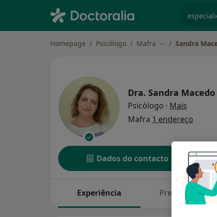
especiali
Homepage
Psicólogo
Mafra
Sandra Mace
Mudar de cidade
Dra.
Sandra Macedo 
sobre as
Psicólogo
·
Mais
Mafra
1 endereço
Dados do contacto
Experiência
Preços