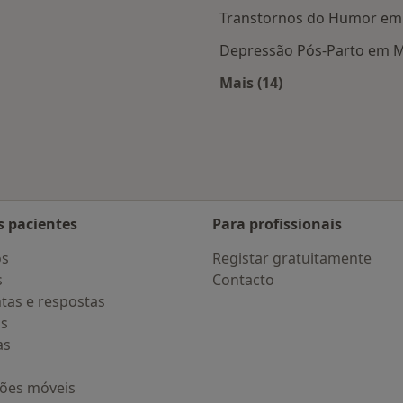
Transtornos do Humor em
Depressão Pós-Parto em 
Mais (14)
s Mafra
Mais na categoria: D
s pacientes
Para profissionais
os
Registar gratuitamente
s
Contacto
tas e respostas
os
as
ções móveis