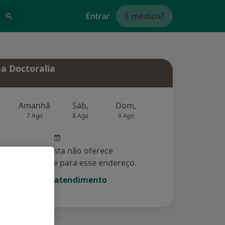
Entrar
É médico?
a Doctoralia
Amanhã
Sáb,
Dom,
Segunda-feira
Ter,
7 Ago
8 Ago
9 Ago
10 Ago
11 Ag
Esse especialista não oferece
amento online para esse endereço.
Solicite um atendimento