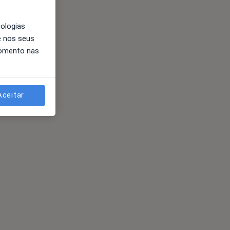
nologias
e nos seus
momento nas
Aceitar