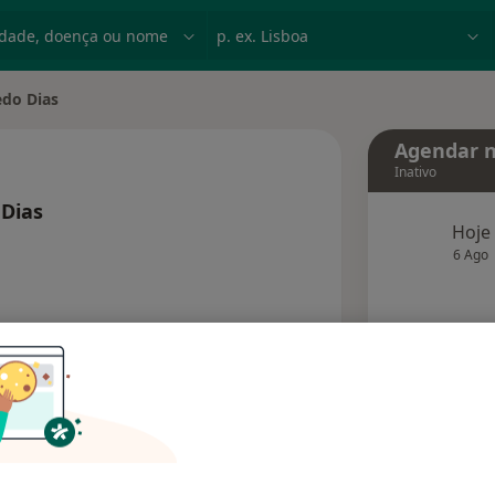
dade, doença ou nome
p. ex. Lisboa
do Dias
Agendar n
Inativo
Dias
Hoje
 especializações
6 Ago
agend
Solicite um atendimento
Consultórios
Opiniões