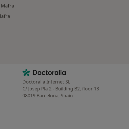
 Mafra
Mafra
oenças mais tratadas
Contacto
Doctoralia - Homepage
Doctoralia Internet SL
C/ Josep Pla 2 - Building B2, floor 13
08019 Barcelona, Spain