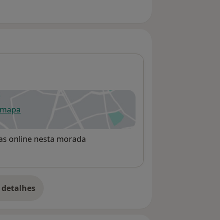
 mapa
re num novo separador
rvas online nesta morada
 detalhes
bre o endereço