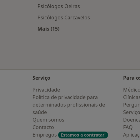
Psicólogos Oeiras
Psicólogos Carcavelos
Mais (15)
Mais na categoria: Cidades próxima
Serviço
Para o
Privacidade
Médic
Política de privacidade para
Clínica
determinados profissionais de
Pergun
saúde
Serviç
Quem somos
Doenc
Contacto
FAQ
Empregos
Aplica
Estamos a contratar!