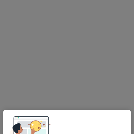
Avenida dos Plátanos, 125A - Lt56, Cascais
•
Mapa
Silver Clinic International Body Health Care
Nenhum profissional neste centro médico tem consultas disponíveis
Mostrar perfil
Dr. Miguel Carvalho
Urologista
5 opiniões
Rua Manuel Tito de Morais, 2, Caparica
•
Mapa