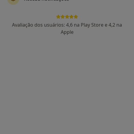
4 opiniões
R LINO ASSUNCAO 6, Paço de Arcos
•
Mapa
Clinia-Clínica Médica da linha
Avaliação dos usuários: 4,6 na Play Store e 4,2 na
Esse especialista não oferece agendamento online para esse endereço.
Apple
Solicite um atendimento
Silver Clinic International Body Health
Care
·
Urologista, Alergologista, Especialista em análises clínicas
Mais