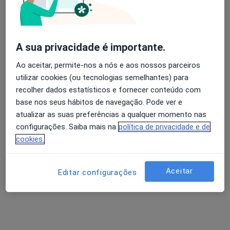
Clínica Cuf Almada
Esse especialista não oferece agendamento online para esse endereço.
Solicite um atendimento
A sua privacidade é importante.
Ao aceitar, permite-nos a nós e aos nossos parceiros
utilizar cookies (ou tecnologias semelhantes) para
recolher dados estatísticos e fornecer conteúdo com
base nos seus hábitos de navegação. Pode ver e
atualizar as suas preferências a qualquer momento nas
configurações. Saiba mais na
política de privacidade e de
cookies.
Gil Falcão
Aceitar
Editar configurações
Urologista
11 opiniões
Morada 1
Morada 2