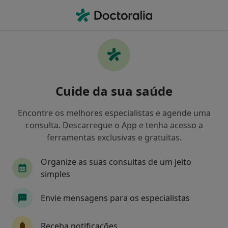
Men
Urologista • São Domingos de Rana, Lisboa
Filters
Mapa
Urologistas em São Domingos de Rana
Cuide da sua saúde
Como classificamos os resultados
Encontre os melhores especialistas e agende uma
consulta. Descarregue o App e tenha acesso a
ferramentas exclusivas e gratuitas.
Organize as suas consultas de um jeito
simples
Envie mensagens para os especialistas
Dr. Aurélio Silva
Urologista
Receba notificações