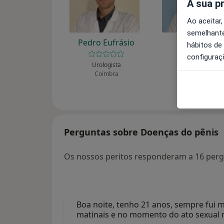
A sua p
Ao aceitar,
semelhante
Pedro Eufrásio
Gil Falcão
hábitos de
configuraç
Urologista
Urologista
Coimbra
Algés
Perguntas sobre Doenças do pênis
Os nossos peritos responderam a 16 per
Boa noite, tenho 21 anos, sempre fui m
matinais e no momento do ato sexual 