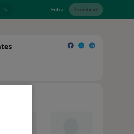
Entrar
É médico?
ntes