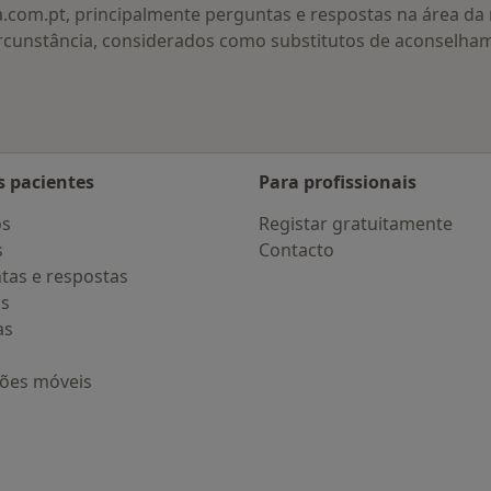
a.com.pt, principalmente perguntas e respostas na área d
rcunstância, considerados como substitutos de aconselha
s pacientes
Para profissionais
os
Registar gratuitamente
s
Contacto
tas e respostas
os
as
ções móveis