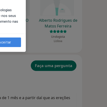
nologias
e nos seus
Alberto Carlos O
Alberto Rodrigues de
momento nas
Kochi
Matos Ferreira
Urologista
Urologista
Custóias Mts
Lisboa
Aceitar
Faça uma pergunta
 de 1 mês e a partir daí que as ereções