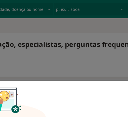
dade, doença ou nome
p. ex. Lisboa
ção, especialistas, perguntas freque