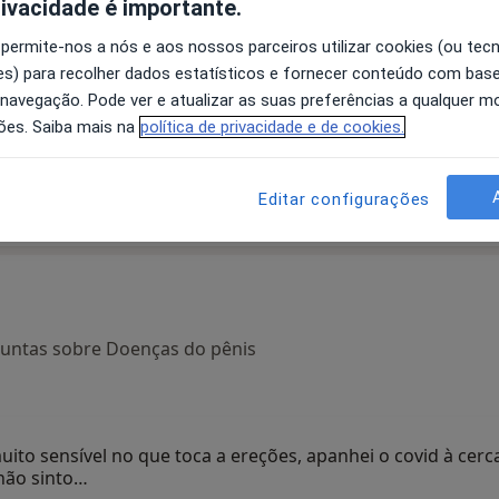
rivacidade é importante.
 permite-nos a nós e aos nossos parceiros utilizar cookies (ou tec
s) para recolher dados estatísticos e fornecer conteúdo com bas
Adriana C Azevedo
Adriano Fernandes
 navegação. Pode ver e atualizar as suas preferências a qualquer 
Teixeira
Pimenta
ões. Saiba mais na
política de privacidade e de cookies.
Urologista
Urologista
Coimbra
Porto
Editar configurações
guntas sobre Doenças do pênis
uito sensível no que toca a ereções, apanhei o covid à cerca
não sinto…