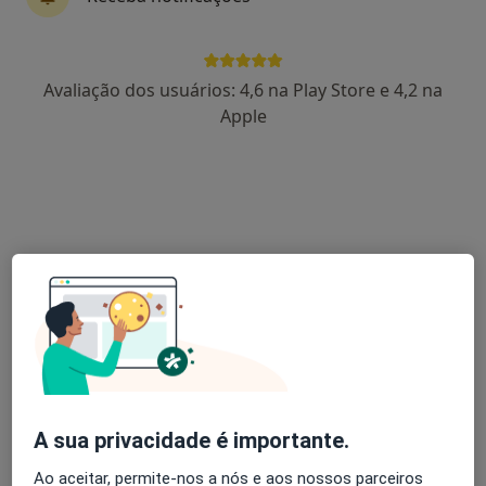
Filipa Rafael
Avaliação dos usuários: 4,6 na Play Store e 4,2 na
Ginecologista
Apple
Porto
Gil Falcão
Urologista
Algés
Adelaide Justiça
Ginecologista
Porto
A sua privacidade é importante.
Adriana C Azevedo Teixeira
Ao aceitar, permite-nos a nós e aos nossos parceiros