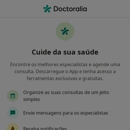
Men
O que procura?
Homepage
Doenças
Infertilidade
Infertilidade - Informação,
Cuide da sua saúde
especialistas, perguntas
frequentes
Encontre os melhores especialistas e agende uma
consulta. Descarregue o App e tenha acesso a
ferramentas exclusivas e gratuitas.
Organize as suas consultas de um jeito
Informação
Perguntas & Respostas
simples
Envie mensagens para os especialistas
Especialistas - infertilidade
Receba notificações