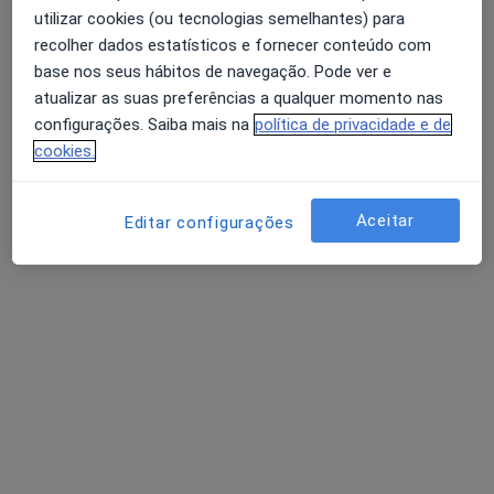
utilizar cookies (ou tecnologias semelhantes) para
Urologista
recolher dados estatísticos e fornecer conteúdo com
Coimbra
base nos seus hábitos de navegação. Pode ver e
atualizar as suas preferências a qualquer momento nas
Adriano Fernandes Pimenta
configurações. Saiba mais na
política de privacidade e de
cookies.
Urologista
Porto
Aceitar
Editar configurações
Alberto Carlos O Kochi
Urologista
Custóias Mts
Perguntas sobre Infertilidade
Os nossos peritos responderam a 7 perguntas