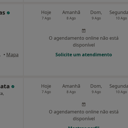
ias
Hoje
Amanhã
Dom,
7 Ago
8 Ago
9 Ago
10 Ago
O agendamento online não está
disponível
o, 71, 1º Esq, Lisboa
•
Mapa
Solicite um atendimento
tata
Hoje
Amanhã
Dom,
7 Ago
8 Ago
9 Ago
10 Ago
ta,
O agendamento online não está
disponível