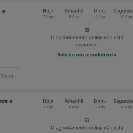
a
Hoje
Amanhã
Dom,
7 Ago
8 Ago
9 Ago
10 Ago
O agendamento online não está
disponível
Solicite um atendimento
Mapa
inis
Hoje
Amanhã
Dom,
7 Ago
8 Ago
9 Ago
10 Ago
O agendamento online não está