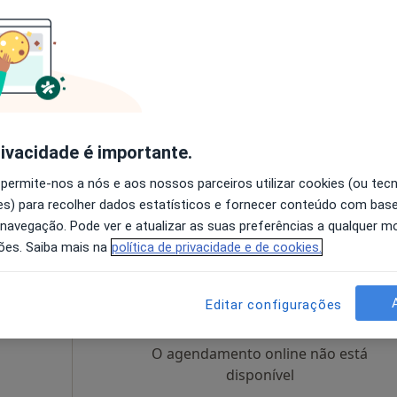
Hoje
Amanhã
Dom,
7 Ago
8 Ago
9 Ago
10 Ago
O agendamento online não está
disponível
rivacidade é importante.
apa
Solicite um atendimento
 permite-nos a nós e aos nossos parceiros utilizar cookies (ou tec
s) para recolher dados estatísticos e fornecer conteúdo com bas
 navegação. Pode ver e atualizar as suas preferências a qualquer 
ões. Saiba mais na
política de privacidade e de cookies.
 Dr.
Hoje
Amanhã
Dom,
lva
7 Ago
8 Ago
9 Ago
10 Ago
Editar configurações
m análises
O agendamento online não está
disponível