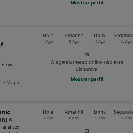
Mostrar perfil
Hoje
Amanhã
Dom,
dy
7 Ago
8 Ago
9 Ago
10 Ago
O agendamento online não está
·
línicas
disponível
Mostrar perfil
Lt56, Cascais
•
Mapa
inic
Hoje
Amanhã
Dom,
on)
7 Ago
8 Ago
9 Ago
10 Ago
m análises