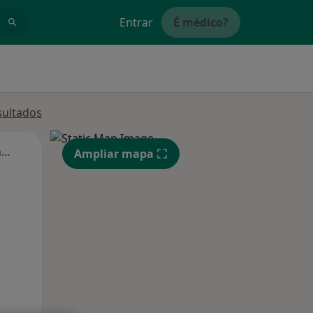
Entrar
É médico?
sultados
Segunda-feira
Ter,
Qua
Qui,
Ampliar mapa
11 Ago
12 Ago
13 Ago