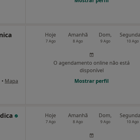
Mostrar perfil
nica
Hoje
Amanhã
Dom,
7 Ago
8 Ago
9 Ago
10 Ago
O agendamento online não está
disponível
a
•
Mapa
Mostrar perfil
édica
Hoje
Amanhã
Dom,
7 Ago
8 Ago
9 Ago
10 Ago