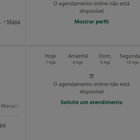
O agendamento online não está
disponível
s nº1, esc. 2, Lisboa
•
Mapa
Mostrar perfil
Hoje
Amanhã
Dom,
7 Ago
8 Ago
9 Ago
10 Ago
O agendamento online não está
disponível
Solicite um atendimento
Morada 4
Morada 5
pa