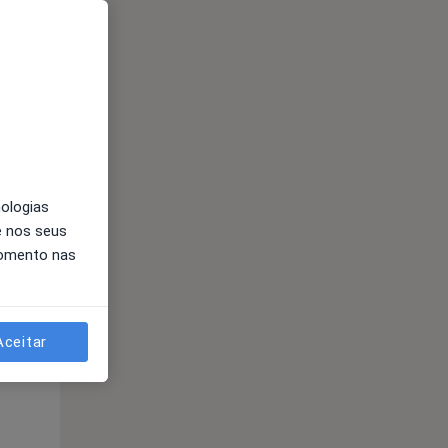
Segunda-feira
Ter,
Qua
Qui,
11 Ago
12 Ago
13 Ago
nologias
e nos seus
momento nas
Segunda-feira
Ter,
Qua
Qui,
11 Ago
12 Ago
13 Ago
Aceitar