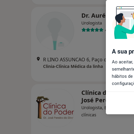
Dr. Aurélio Silva
Urologista
4 opiniões
A sua p
R LINO ASSUNCAO 6, Paço de Arcos
•
M
Ao aceitar,
Clinia-Clínica Médica da linha
semelhante
hábitos de
configuraç
Clínica do Poder -
José Pereira da Si
Urologista, Especialista e
clínicas