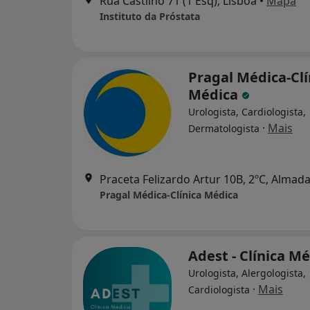
Rua Castilho 71 (1 Esq), Lisboa
•
Mapa
Instituto da Próstata
Pragal Médica-Clí
Médica
Urologista, Cardiologista,
·
Mais
Dermatologista
Praceta Felizardo Artur 10B, 2ºC, Almad
Pragal Médica-Clínica Médica
Adest - Clínica M
Urologista, Alergologista,
·
Mais
Cardiologista