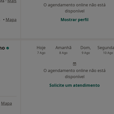
·
Mais
sta
O agendamento online não está
disponível
 Lisboa
•
Mapa
Mostrar perfil
lho
Hoje
Amanhã
Dom,
7 Ago
8 Ago
9 Ago
10 Ago
O agendamento online não está
disponível
Solicite um atendimento
Mapa