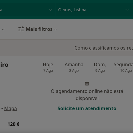
dade, doença ou nome
p. ex. Lisboa
e
Mais filtros
Como classificamos os re
iro
Hoje
Amanhã
Dom,
7 Ago
8 Ago
9 Ago
10 Ago
O agendamento online não está
disponível
•
Mapa
Solicite um atendimento
120 €