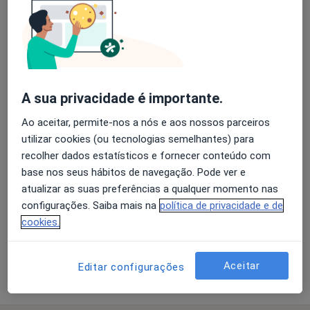
Biópsias ecoguiadas da próstata
Cistectomia Total
A sua privacidade é importante.
Colocacao De Cateter Duplo "J"
Ao aceitar, permite-nos a nós e aos nossos parceiros
utilizar cookies (ou tecnologias semelhantes) para
recolher dados estatísticos e fornecer conteúdo com
Consulta domiciliar Urologia
base nos seus hábitos de navegação. Pode ver e
atualizar as suas preferências a qualquer momento nas
Ecografia dos rins, bexiga e próstata
configurações. Saiba mais na
política de privacidade e de
cookies.
+ 4 serviços
Aceitar
Editar configurações
Como mostramos os preços?