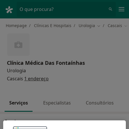
Men
O que procura?
Homepage
Clínicas E Hospitais
Urologia
Cascais
Mudar de cidad
Mu
Clínica Médica Das Fontaínhas
Urologia
Cascais
1 endereço
Serviços
Especialistas
Consultórios
Serviços