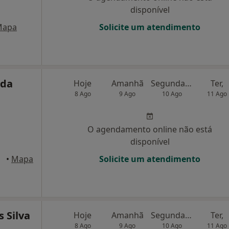
disponível
Mapa
Solicite um atendimento
 da
Hoje
Amanhã
Segunda-feira
Ter,
8 Ago
9 Ago
10 Ago
11 Ago
O agendamento online não está
disponível
•
Mapa
Solicite um atendimento
s Silva
Hoje
Amanhã
Segunda-feira
Ter,
8 Ago
9 Ago
10 Ago
11 Ago