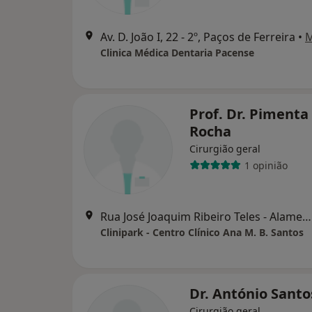
Av. D. João I, 22 - 2º, Paços de Ferreira
•
Clinica Médica Dentaria Pacense
Prof. Dr. Pimenta
Rocha
Cirurgião geral
1 opinião
Rua José Joaquim Ribeiro Teles - Alameda do Parque Urbano (1.º andar) || Disponilidade para atendimentos por marcação em, Ermesinde
Clinipark - Centro Clínico Ana M. B. Santos
Dr. António Santo
Cirurgião geral