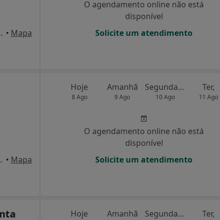
O agendamento online não está
disponível
- Sala 12, V. N. de Famalicão
•
Mapa
Solicite um atendimento
Hoje
Amanhã
Segunda-feira
Ter,
8 Ago
9 Ago
10 Ago
11 Ago
O agendamento online não está
disponível
Lago, Vila Nova de Famalicão
•
Mapa
Solicite um atendimento
nta
Hoje
Amanhã
Segunda-feira
Ter,