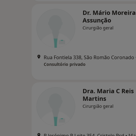
Dr. Mário Moreira
Assunção
Cirurgião geral
Rua Fontiela 338, São Romão Coronado
Consultório privado
Dra. Maria C Reis
Martins
Cirurgião geral
R Jerónimo P Leite 354, Cristelo Prd
•
Ma