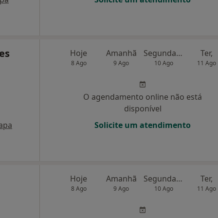
es
Hoje
Amanhã
Segunda-feira
Ter,
8 Ago
9 Ago
10 Ago
11 Ago
O agendamento online não está
disponível
apa
Solicite um atendimento
Hoje
Amanhã
Segunda-feira
Ter,
8 Ago
9 Ago
10 Ago
11 Ago