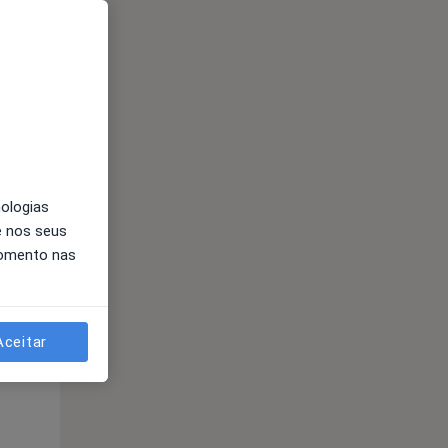
Qua
Qui,
Sex,
12 Ago
13 Ago
14 Ago
nologias
e nos seus
momento nas
Qua
Qui,
Sex,
12 Ago
13 Ago
14 Ago
Aceitar