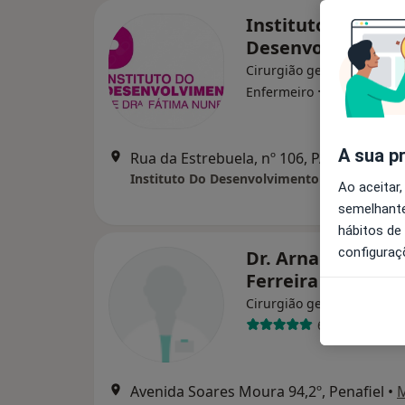
Instituto Do
Desenvolvimento
Cirurgião geral, Acupunto
·
Mais
Enfermeiro
A sua p
Rua da Estrebuela, nº 106, PA
Instituto Do Desenvolvimento
Ao aceitar,
semelhante
hábitos de
configuraç
Dr. Arnaldo Rodr
Ferreira
Cirurgião geral
6 opiniões
Avenida Soares Moura 94,2º, Penafiel
•