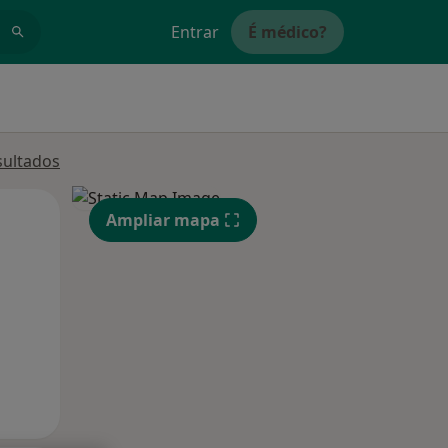
Entrar
É médico?
sultados
Qua
Qui,
Sex,
Ampliar mapa
12 Ago
13 Ago
14 Ago