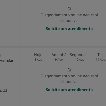
O agendamento online não está
disponível
Solicite um atendimento
a
Hoje
Amanhã
Segunda-feira
Ter,
8 Ago
9 Ago
10 Ago
11 Ago
 vascular
O agendamento online não está
disponível
apa
Solicite um atendimento