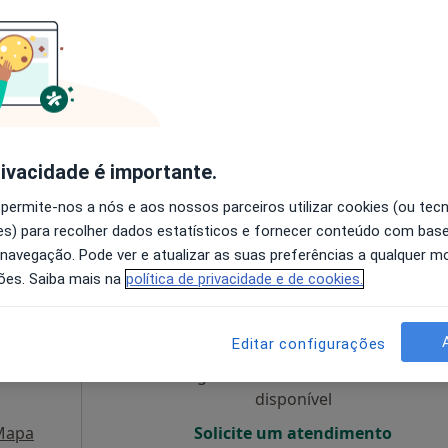
Hoje
Amanhã
Segunda-feira
Ter,
8 Ago
9 Ago
10 Ago
11 Ago
r,
O agendamento online não está
disponível
rivacidade é importante.
REDES, Paredes
•
Mapa
Mostrar perfil
 permite-nos a nós e aos nossos parceiros utilizar cookies (ou tec
s) para recolher dados estatísticos e fornecer conteúdo com bas
 navegação. Pode ver e atualizar as suas preferências a qualquer 
ões. Saiba mais na
política de privacidade e de cookies.
igues
Hoje
Amanhã
Segunda-feira
Ter,
8 Ago
9 Ago
10 Ago
11 Ago
Editar configurações
O agendamento online não está
disponível
Mapa
Solicite um atendimento