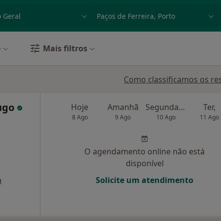
dade, doença ou nome
p. ex. Lisboa
e
Mais filtros
a
Como classificamos os re
ougo
Hoje
Amanhã
Segunda-feira
Ter,
8 Ago
9 Ago
10 Ago
11 Ago
O agendamento online não está
disponível
a
Solicite um atendimento