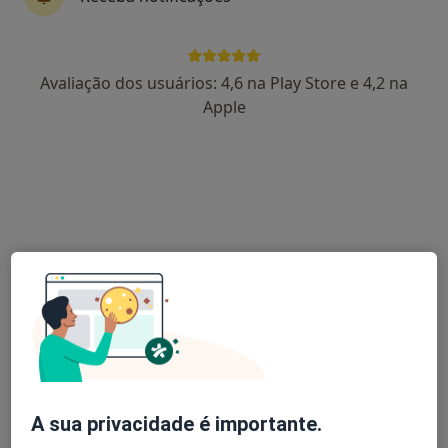
Fernando Ferreira
Avaliação dos usuários: 4,6 na Play Store e 4,2 na
Cirurgião geral
Apple
19 opiniões
Estrada da Circunvalação, 14341, Porto
•
Mapa
Hospital CUF Porto
Apendicectomia
Preço não disponível
Esse especialista não oferece agendamento online para esse endereço.
Solicite um atendimento
A sua privacidade é importante.