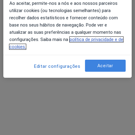
Ao aceitar, permite-nos a nós e aos nossos parceiros
utilizar cookies (ou tecnologias semelhantes) para
recolher dados estatísticos e fornecer conteúdo com
Dr. Renato Bessa de Melo
base nos seus hábitos de navegação. Pode ver e
Cirurgião geral
atualizar as suas preferências a qualquer momento nas
4 opiniões
configurações. Saiba mais na
política de privacidade e de
cookies.
Avenida da Boavista, 171, Porto
•
Mapa
Hospital Lusíadas Porto
Apendicectomia
Preço não disponível
Aceitar
Editar configurações
Esse especialista não oferece agendamento online para esse endereço.
Solicite um atendimento