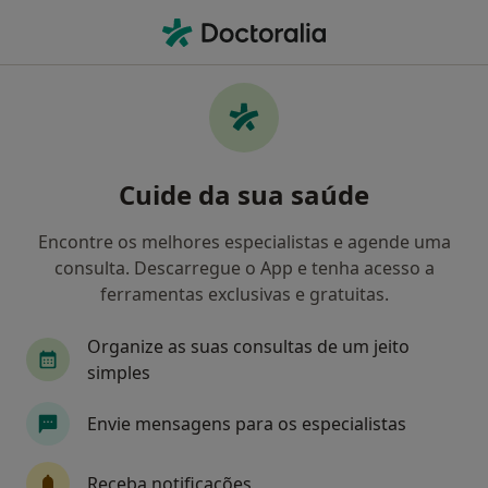
Men
Apendicectomia • Porto, Porto
Filters
• 1
Mapa
Apendicectomia, Porto
Cuide da sua saúde
Como classificamos os resultados
Encontre os melhores especialistas e agende uma
consulta. Descarregue o App e tenha acesso a
Qual é a especialização que procura?
ferramentas exclusivas e gratuitas.
Cirurgião geral
Pediatra
Cardiologista
Organize as suas consultas de um jeito
simples
Envie mensagens para os especialistas
Receba notificações