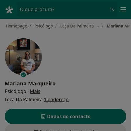
Men
O que procura?
Homepage
Psicólogo
Leça Da Palmeira
Mariana Ma
Mudar de cidade
Mariana Marqueiro
sobre as especializações
Psicólogo
·
Mais
Leça Da Palmeira
1 endereço
Dados do contacto