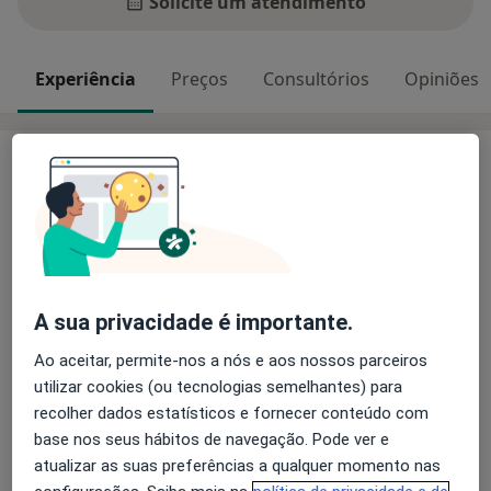
Solicite um atendimento
Experiência
Preços
Consultórios
Opiniões
Experiência
Sou a Mariana Marqueiro, Mestre em Psicologia
Clínica e da Saúde.
Pratico Desporto federado à 15 anos, o que me trouxe
grande capacidade empática, trabalho em equipa e
A sua privacidade é importante.
compreensão.
Através do trabalho de voluntariado cresceu uma
Ao aceitar, permite-nos a nós e aos nossos parceiros
Sobre mim
paixão pelo trabalho com crianças e adolescentes. De
mais
utilizar cookies (ou tecnologias semelhantes) para
momento dedico-me a trabalhar quadros clínicos
recolher dados estatísticos e fornecer conteúdo com
Principais doenças tratadas
associados a ansiedade, depressão e fobias. Para além
base nos seus hábitos de navegação. Pode ver e
Transtornos Da Ansiedade
Transtornos Fóbicos
destas problemáticas tenho formação em
atualizar as suas preferências a qualquer momento nas
Ataque de pânico
Ansiedade Da Separação
mindfulness, que aplico minha prática clínica.