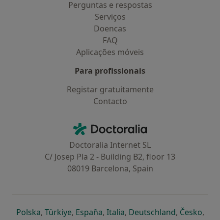
Perguntas e respostas
Serviços
Doencas
FAQ
Aplicações móveis
Para profissionais
Registar gratuitamente
Contacto
Contacto
Doctoralia - Homepage
Doctoralia Internet SL
C/ Josep Pla 2 - Building B2, floor 13
08019 Barcelona, Spain
abre num novo separador
abre num novo separador
abre num novo separador
abre num novo separado
abre num n
abre
Polska
,
Türkiye
,
España
,
Italia
,
Deutschland
,
Česko
,