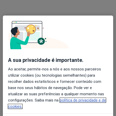
Dr. André de Campos Pinto
Psicólogo
5 opiniões
•
Mapa
Online
Primeira consulta Psicologia
Preço não disponível
A sua privacidade é importante.
Esse especialista não oferece agendamento online para esse endereço.
Ao aceitar, permite-nos a nós e aos nossos parceiros
utilizar cookies (ou tecnologias semelhantes) para
Solicite um atendimento
recolher dados estatísticos e fornecer conteúdo com
base nos seus hábitos de navegação. Pode ver e
atualizar as suas preferências a qualquer momento nas
configurações. Saiba mais na
política de privacidade e de
cookies.