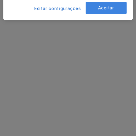
Aceitar
Editar configurações
Ana Rupio
Psicólogo
5 opiniões
•
Mapa
Online
Primeira consulta Psicologia
Preço não disponível
Esse especialista não oferece agendamento online para esse endereço.
Solicite um atendimento