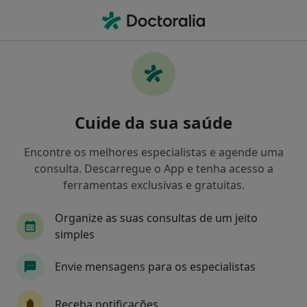
Men
Transtorno De Déficit De Atenção Com Hiperatividade Tdah • Leça Da Palmeira, Porto
Filters
• 1
Mapa
Transtorno de Déficit de Atenção com
Cuide da sua saúde
Hiperatividade (TDAH), Leça Da Palmeira
Como classificamos os resultados
Encontre os melhores especialistas e agende uma
consulta. Descarregue o App e tenha acesso a
ferramentas exclusivas e gratuitas.
Qual é a especialização que procura?
Organize as suas consultas de um jeito
Psicólogo
Cardiologista
Dentista
simples
Envie mensagens para os especialistas
Receba notificações