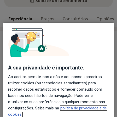
Solicite um atendimento
Experiência
Preços
Consultórios
Opiniões
Experiência
Chamo-me Maria João e sou Psicóloga Clínica e da
Saúde, tendo tirado o meu mestrado em Psicoterapia
Sistémica e Familiar.
Sou apaixonada pelo estudo do comportamento
A sua privacidade é importante.
humano e pelas relações que estabelecemos ao longo
Ao aceitar, permite-nos a nós e aos nossos parceiros
da vida, com os outros e connosco mesmos. Ao longo
utilizar cookies (ou tecnologias semelhantes) para
do meu percurso de formação tive oportunidade de
recolher dados estatísticos e fornecer conteúdo com
Sobre mim
trabalhar com famílias e casais, em contexto de
mais
base nos seus hábitos de navegação. Pode ver e
terapia familiar e de casal, assim como em contexto de
Principais doenças tratadas
atualizar as suas preferências a qualquer momento nas
comunidade terapêutica, lidando com problemáticas
Transtorno Depressivo Maior
configurações. Saiba mais na
política de privacidade e de
como as adições, a depressão, ansiedade e trauma.
cookies.
Transtornos da Alimentação
Ataque de pânico
Estou aqui para construir consigo um espaço seguro