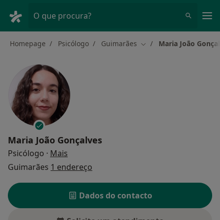
Men
O que procura?
Homepage
Psicólogo
Guimarães
Maria João Gonça
Mudar de cidade
Maria João Gonçalves
sobre as especializações
Psicólogo
·
Mais
Guimarães
1 endereço
Dados do contacto