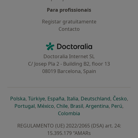
Para profissionais
Registar gratuitamente
Contacto
Contacto
Doctoralia - Homepage
Doctoralia Internet SL
C/ Josep Pla 2 - Building B2, floor 13
08019 Barcelona, Spain
abre num novo separador
abre num novo separador
abre num novo separador
abre num novo separado
abre num n
abre
Polska
,
Türkiye
,
España
,
Italia
,
Deutschland
,
Česko
,
abre num novo separador
abre num novo separador
abre num novo separador
abre num novo separa
abre num no
abre n
Portugal
,
México
,
Chile
,
Brasil
,
Argentina
,
Perú
,
abre num novo separad
Colombia
REGULAMENTO (UE) 2022/2065 (DSA) art. 24:
15.395.179 “AMARs