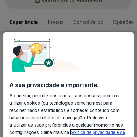
Solicite um atendimento
Experiência
Preços
Consultórios
Opiniões
Experiência
Prof. Doutor Luís Figueiredo
Actividade Clínica
- Cirurgia minimamente invasiva: litíase, próstata e
bexiga;
- Urologia Oncológica: próstata, bexiga, pénis
A sua privacidade é importante.
- Andrologia: infertilidade, disfunção eréctil,
Ao aceitar, permite-nos a nós e aos nossos parceiros
curvaturas peniana
utilizar cookies (ou tecnologias semelhantes) para
Sobre mim
- Cirurgia Estética e Reconstrutiva Génito-urinária:
mais
recolher dados estatísticos e fornecer conteúdo com
pénis e uretra
Principais doenças tratadas
base nos seus hábitos de navegação. Pode ver e
atualizar as suas preferências a qualquer momento nas
Hiperplasia Prostática
Doenças Urológicas
Actividade Académica
configurações. Saiba mais na
política de privacidade e de
a11y_sr
Prostatite
Tumor da bexiga
Urolitíase
+19
- Epidemiologia doenças urológicas