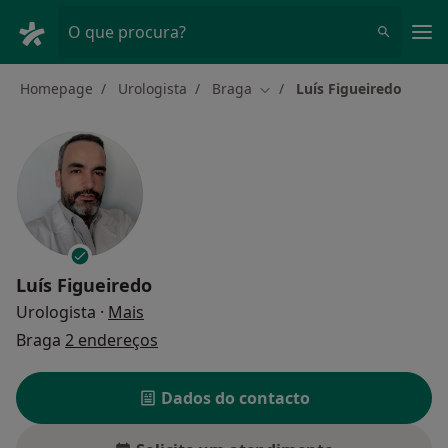
Men
O que procura?
Homepage
Urologista
Braga
Luís Figueiredo
Mudar de cidade
Luís Figueiredo
sobre as especializações
Urologista
·
Mais
Braga
2 endereços
Dados do contacto