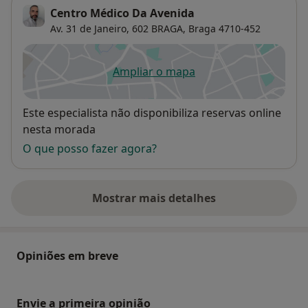
Centro Médico Da Avenida
Av. 31 de Janeiro, 602 BRAGA,
Braga
4710-452
Ampliar o mapa
abre num novo separador
Disponibilidade
Este especialista não disponibiliza reservas online
nesta morada
O que posso fazer agora?
Mostrar mais detalhes
sobre o endereço
Opiniões em breve
Envie a primeira opinião