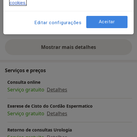
cookies.
Pacientes que trato
Adultos
Aceitar
Editar configurações
Crianças
Mostrar mais detalhes
sobre a experiência
Serviços e preços
Consulta online
Serviço gratuito
Detalhes
Exerese de Cisto do Cordão Espermatico
Serviço gratuito
Detalhes
Retorno de consultas Urologia