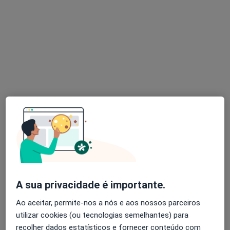
Alameda dos Desportos, Santiago de Candoso , Guimarães
•
Mapa
Hospital Privado de Guimarães
Esse especialista não oferece agendamento online para esse endereço.
Solicite um atendimento
Rui Prisco Almeida
Urologista
A sua privacidade é importante.
2 opiniões
Ao aceitar, permite-nos a nós e aos nossos parceiros
R Jose Freitas Dias 3173 Antas, Vila Nova de Famalicão
•
Mapa
utilizar cookies (ou tecnologias semelhantes) para
Consultório privado
recolher dados estatísticos e fornecer conteúdo com