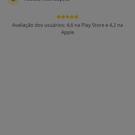
Urologista
Av. Dr. Magalhães Lemos,, Felgueiras
•
Mapa
Hospital Agostinho Ribeiro
Avaliação dos usuários: 4,6 na Play Store e 4,2 na
Esse especialista não oferece agendamento online para esse endereço.
Apple
Solicite um atendimento
Dr. Miguel Gomes de Oliveira Mendes
Urologista
2 opiniões