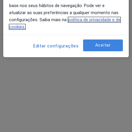
Esse especialista não oferece agendamento online para esse endereço.
base nos seus hábitos de navegação. Pode ver e
atualizar as suas preferências a qualquer momento nas
Solicite um atendimento
configurações. Saiba mais na
política de privacidade e de
cookies.
Aceitar
Editar configurações
Trofa Saúde Hospital
·
Mais
Urologista, Cardiologista, Cirurgião pediátrico
Rua Manuel Bento Júnior, 201, Alfena
•
Mapa
Trofa Saúde Hospital
Nenhum profissional neste centro médico tem consultas disponíveis
Mostrar perfil