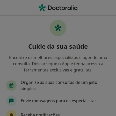
Men
Urologista • Paços de Ferreira, Porto
Filters
Mapa
Urologistas em Paços de Ferreira
Cuide da sua saúde
Como classificamos os resultados
Encontre os melhores especialistas e agende uma
consulta. Descarregue o App e tenha acesso a
ferramentas exclusivas e gratuitas.
Organize as suas consultas de um jeito
simples
Envie mensagens para os especialistas
Dr. Ricardo Nuno de Sousa Pires Ramires
Receba notificações