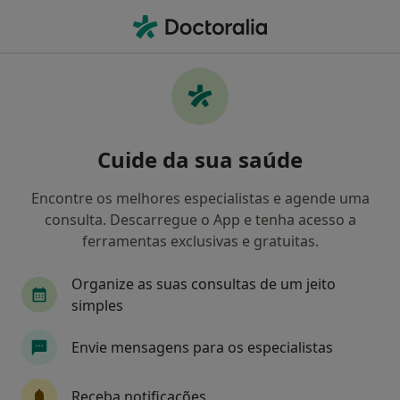
Men
Urologista • Viana do Castelo, Viana do Castelo
Filters
Mapa
Urologistas em Viana do Castelo
Cuide da sua saúde
Como classificamos os resultados
Encontre os melhores especialistas e agende uma
consulta. Descarregue o App e tenha acesso a
ferramentas exclusivas e gratuitas.
Organize as suas consultas de um jeito
simples
Envie mensagens para os especialistas
Luís Figueiredo
Urologista
Receba notificações