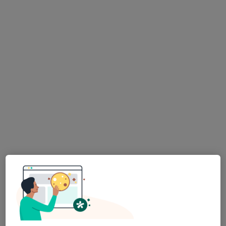
Urologista
4 opiniões
Avenida Manuel José Lebrão, Vila Nova de Cerveira
•
Mapa
Hospor - Clipóvoa
Esse especialista não oferece agendamento online para esse endereço.
Solicite um atendimento
Dr. Manuel Vila Mendes
Urologista