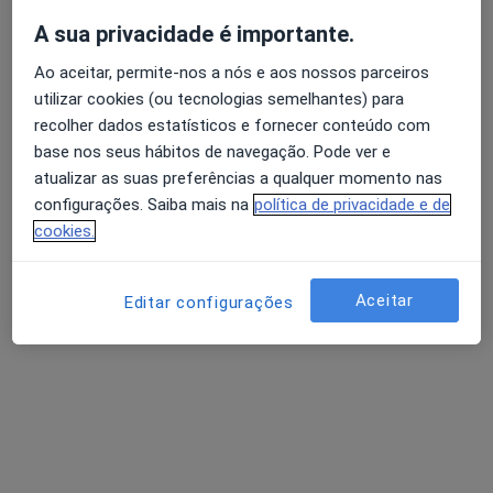
7 opiniões
A sua privacidade é importante.
Morada 1
Morada 2
Ao aceitar, permite-nos a nós e aos nossos parceiros
utilizar cookies (ou tecnologias semelhantes) para
Clinica das Enguardas - Braga, Braga
•
Mapa
recolher dados estatísticos e fornecer conteúdo com
Consultório privado
base nos seus hábitos de navegação. Pode ver e
atualizar as suas preferências a qualquer momento nas
Esse especialista não oferece agendamento online para esse endereço.
configurações. Saiba mais na
política de privacidade e de
Solicite um atendimento
cookies.
Aceitar
Editar configurações
Dr. Ricardo Nuno de Sousa Pires Ramires