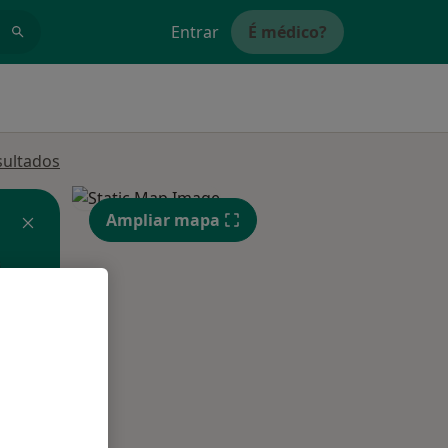
Entrar
É médico?
sultados
Ampliar mapa
Qua
Qui,
Sex,
12 Ago
13 Ago
14 Ago