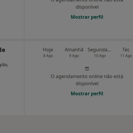
disponível
Mostrar perfil
de
Hoje
Amanhã
Segunda-feira
Ter,
8 Ago
9 Ago
10 Ago
11 Ago
gião,
O agendamento online não está
disponível
Mostrar perfil