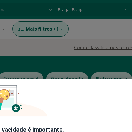
dade, doença ou nome
p. ex. Lisboa
e
Mais filtros
•
1
Como classificamos os re
Cirurgião geral
Ginecologista
Nutricionista
Hoje
Amanhã
Segunda-feira
Ter,
8 Ago
9 Ago
10 Ago
11 Ago
rivacidade é importante.