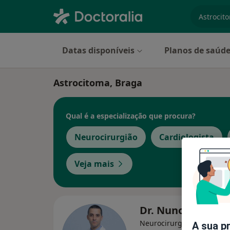
especiali
Datas disponíveis
Planos de saúd
Astrocitoma, Braga
Qual é a especialização que procura?
Neurocirurgião
Cardiologista
Veja mais
Dr. Nuno Morais
Neurocirurgião
A sua p