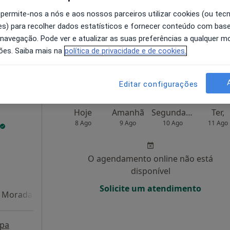
 permite-nos a nós e aos nossos parceiros utilizar cookies (ou tec
O agendamento online não está
s) para recolher dados estatísticos e fornecer conteúdo com bas
disponível
 navegação. Pode ver e atualizar as suas preferências a qualquer 
ões. Saiba mais na
política de privacidade e de cookies.
Solicite um atendimento
Editar configurações
Hoje
Amanhã
Segunda-feira
Ter,
8 Ago
9 Ago
10 Ago
11 Ago
O agendamento online não está
disponível
Solicite um atendimento
Morada 4
pa