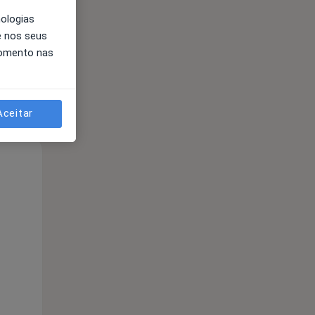
nologias
e nos seus
momento nas
Aceitar
Qua
Qui,
Sex,
12 Ago
13 Ago
14 Ago