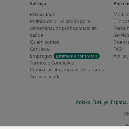
Serviço
Para o
Privacidade
Médic
Política de privacidade para
Clínica
determinados profissionais de
Pergun
saúde
Serviç
Quem somos
Doenc
Contacto
FAQ
Empregos
Aplica
Estamos a contratar!
Termos e Condições
Como classificamos os resultados
Acessibilidade
abre num novo s
abre num
a
Polska
,
Türkiye
,
España
,
RE
w