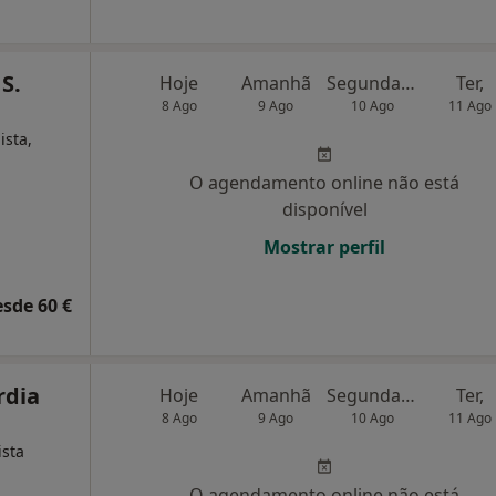
S.
Hoje
Amanhã
Segunda-feira
Ter,
8 Ago
9 Ago
10 Ago
11 Ago
ista,
O agendamento online não está
disponível
Mostrar perfil
esde 60 €
rdia
Hoje
Amanhã
Segunda-feira
Ter,
8 Ago
9 Ago
10 Ago
11 Ago
ista
O agendamento online não está