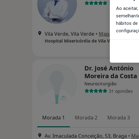
1 opinião
Ao aceitar,
semelhante
hábitos de
configuraç
Vila Verde, Vila Verde
•
Mapa
Hospital Misericórdia de Vila Verde
Dr. José António
Moreira da Costa
Neurocirurgião
31 opiniões
Morada 1
Morada 2
Morada 3
Av. Imaculada Conceição, 53, Braga
•
Ma