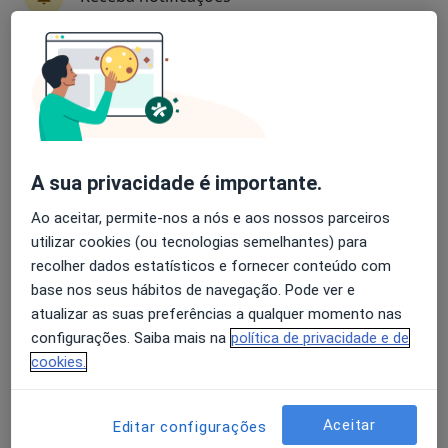
Dr. Manuel Vila Mendes
Avaliação dos usuários: 4,6 na Play Store e 4,2 na
Urologista
Apple
7 opiniões
Morada 1
Morada 2
A sua privacidade é importante.
Ao aceitar, permite-nos a nós e aos nossos parceiros
Clinica das Enguardas - Braga, Braga
•
Mapa
utilizar cookies (ou tecnologias semelhantes) para
Consultório privado
recolher dados estatísticos e fornecer conteúdo com
Biopsia Da Prostata
Preço não disponível
base nos seus hábitos de navegação. Pode ver e
atualizar as suas preferências a qualquer momento nas
Esse especialista não oferece agendamento online para esse endereço.
configurações. Saiba mais na
política de privacidade e de
cookies.
Solicite um atendimento
Aceitar
Editar configurações