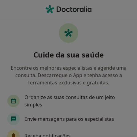
Men
Biopsia Da Prostata • Braga, Braga
Filters
• 1
Mapa
Biopsia Da Prostata, Braga
Cuide da sua saúde
Como classificamos os resultados
Encontre os melhores especialistas e agende uma
consulta. Descarregue o App e tenha acesso a
Qual é a especialização que procura?
ferramentas exclusivas e gratuitas.
Urologista
Acupuntor
Alergologista
Organize as suas consultas de um jeito
simples
Envie mensagens para os especialistas
Receba notificações