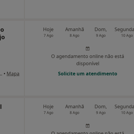
go
Hoje
Amanhã
Dom,
jo
7 Ago
8 Ago
9 Ago
10 Ago
O agendamento online não está
disponível
Edifício Muralha-15,5º-s 52, Braga
•
Mapa
Solicite um atendimento
l
Hoje
Amanhã
Dom,
7 Ago
8 Ago
9 Ago
10 Ago
O agendamento online não está