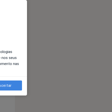
Segunda-feira
Ter,
Qua
Qui,
11 Ago
12 Ago
13 Ago
nologias
e nos seus
momento nas
Aceitar
Segunda-feira
Ter,
Qua
Qui,
11 Ago
12 Ago
13 Ago