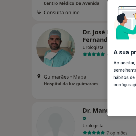
Centro Médico Da Avenida
Consulta online
Serviço
Dr. José Eduardo 
Fernandes
Urologista
A sua p
4 opiniões
Ao aceitar,
semelhante
Guimarães
•
Mapa
hábitos de
Hospital da luz guimaraes
configuraç
Dr. Manuel Vila 
Urologista
7 opiniões