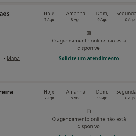
raes
Hoje
Amanhã
Dom,
7 Ago
8 Ago
9 Ago
10 Ago
O agendamento online não está
disponível
uimarães
•
Mapa
Solicite um atendimento
reira
Hoje
Amanhã
Dom,
7 Ago
8 Ago
9 Ago
10 Ago
O agendamento online não está
disponível