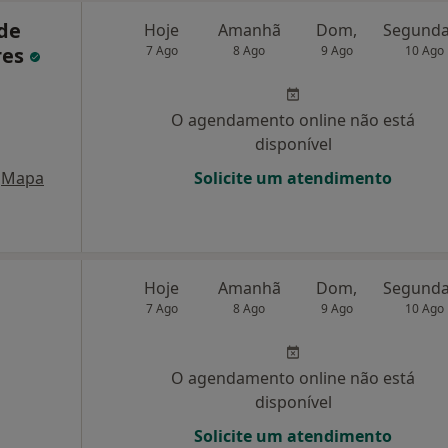
 de
Hoje
Amanhã
Dom,
res
7 Ago
8 Ago
9 Ago
10 Ago
O agendamento online não está
disponível
Mapa
Solicite um atendimento
Hoje
Amanhã
Dom,
7 Ago
8 Ago
9 Ago
10 Ago
O agendamento online não está
disponível
Solicite um atendimento