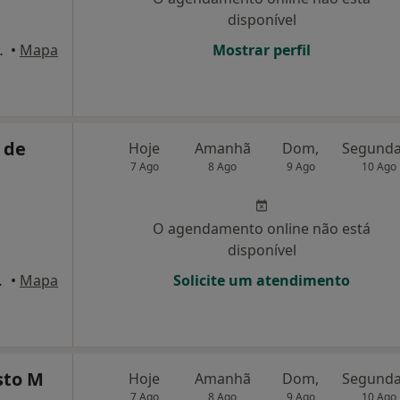
disponível
nº 36/38, Braga
•
Mapa
Mostrar perfil
 de
Hoje
Amanhã
Dom,
7 Ago
8 Ago
9 Ago
10 Ago
O agendamento online não está
disponível
o , Guimarães
•
Mapa
Solicite um atendimento
sto M
Hoje
Amanhã
Dom,
7 Ago
8 Ago
9 Ago
10 Ago