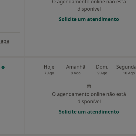
O agendamento online não está
disponível
Solicite um atendimento
apa
o
Hoje
Amanhã
Dom,
7 Ago
8 Ago
9 Ago
10 Ago
O agendamento online não está
disponível
Solicite um atendimento