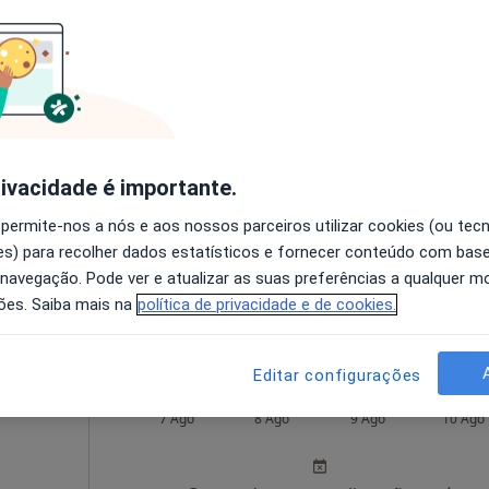
 gratuito
Preza
Hoje
Amanhã
Dom,
7 Ago
8 Ago
9 Ago
10 Ago
rivacidade é importante.
O agendamento online não está
 permite-nos a nós e aos nossos parceiros utilizar cookies (ou tec
disponível
s) para recolher dados estatísticos e fornecer conteúdo com bas
Solicite um atendimento
 navegação. Pode ver e atualizar as suas preferências a qualquer 
ões. Saiba mais na
política de privacidade e de cookies.
Editar configurações
Mendes
Hoje
Amanhã
Dom,
7 Ago
8 Ago
9 Ago
10 Ago