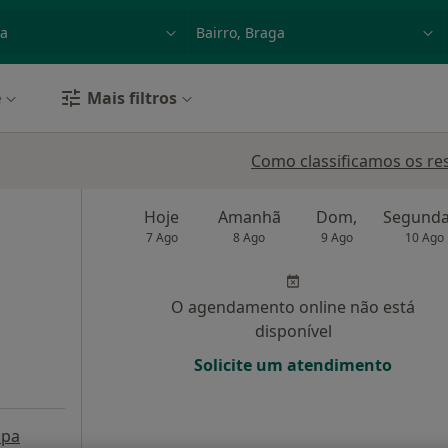
dade, doença ou nome
p. ex. Lisboa
e
Mais filtros
Como classificamos os re
Hoje
Amanhã
Dom,
7 Ago
8 Ago
9 Ago
10 Ago
O agendamento online não está
disponível
Solicite um atendimento
pa