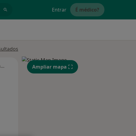
Entrar
É médico?
sultados
Segunda-feira
Ter,
Qua
Qui,
Ampliar mapa
11 Ago
12 Ago
13 Ago