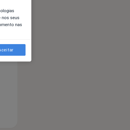
nologias
e nos seus
momento nas
Aceitar
Segunda-feira
Ter,
Qua
10 Ago
11 Ago
12 Ago