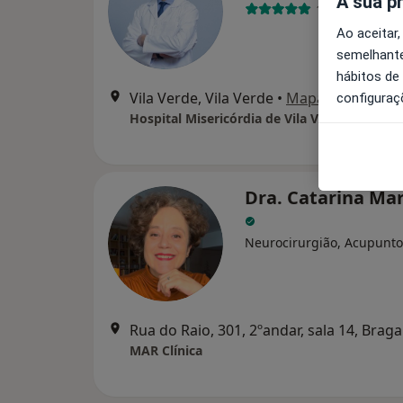
A sua p
1 opinião
Ao aceitar,
semelhante
hábitos de
Vila Verde, Vila Verde
•
Mapa
configuraç
Hospital Misericórdia de Vila Verde
Dra. Catarina Ma
Neurocirurgião, Acupunto
Rua do Raio, 301, 2ºandar, sala 14, Braga
MAR Clínica