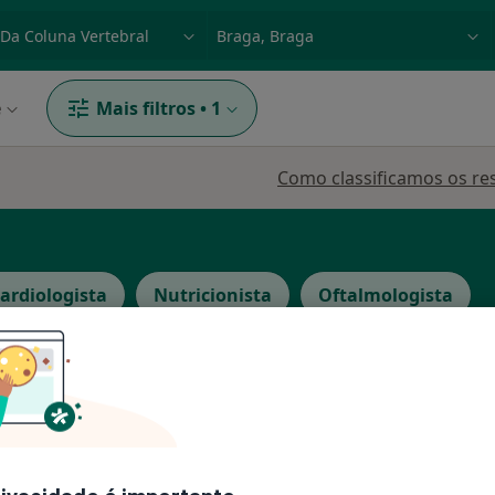
dade, doença ou nome
p. ex. Lisboa
e
Mais filtros
•
1
Como classificamos os re
ardiologista
Nutricionista
Oftalmologista
Hoje
Amanhã
Sáb,
Dom,
6 Ago
7 Ago
8 Ago
9 Ago