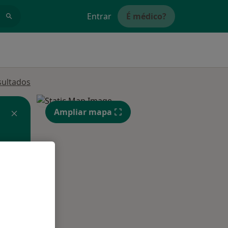
Entrar
É médico?
sultados
Ampliar mapa
Segunda-feira
Ter,
Qua
10 Ago
11 Ago
12 Ago