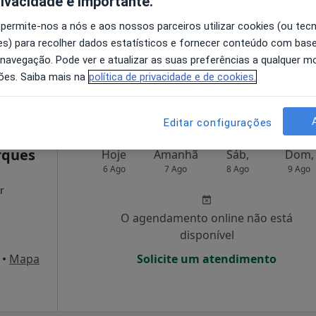
rivacidade é importante.
 permite-nos a nós e aos nossos parceiros utilizar cookies (ou tec
O agendamento online não está
s) para recolher dados estatísticos e fornecer conteúdo com bas
disponível
 navegação. Pode ver e atualizar as suas preferências a qualquer 
Solicite um atendimento
ões. Saiba mais na
política de privacidade e de cookies.
Editar configurações
rques
Hoje
Amanhã
Sáb,
Dom,
6 Ago
7 Ago
8 Ago
9 Ago
r
O agendamento online não está
disponível
•
Mapa
Solicite um atendimento