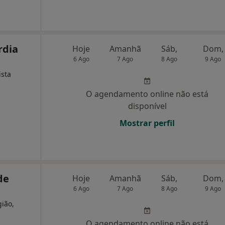
rdia
Hoje
Amanhã
Sáb,
Dom,
6 Ago
7 Ago
8 Ago
9 Ago
ista
O agendamento online não está
disponível
Mostrar perfil
de
Hoje
Amanhã
Sáb,
Dom,
6 Ago
7 Ago
8 Ago
9 Ago
gião,
O agendamento online não está