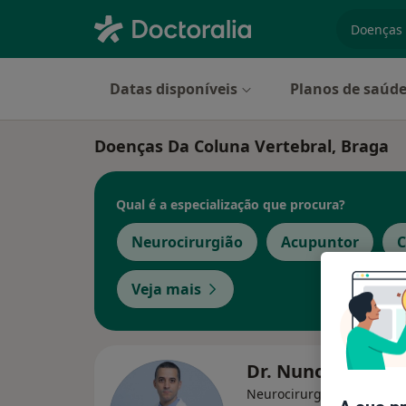
especiali
Datas disponíveis
Planos de saúd
Doenças Da Coluna Vertebral, Braga
Qual é a especialização que procura?
Neurocirurgião
Acupuntor
C
Veja mais
Dr. Nuno Morais
Neurocirurgião