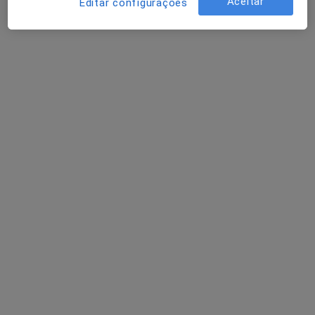
Solicite um atendimento
Aceitar
Editar configurações
Casa de Saúde de S. Lázaro
·
Mais
Cirurgião geral, Ginecologista, Neurocirurgião
6 opiniões
Rua 25 de Abril, 550, Braga
•
Mapa
Casa de Saúde de S. Lázaro
Consulta online
desde 60 €
Nenhum profissional neste centro médico tem consultas disponíveis