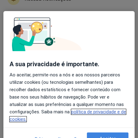
Avaliação dos usuários: 4,6 na Play Store e 4,2 na
Apple
Dr. José António Moreira da Costa
A sua privacidade é importante.
Neurocirurgião
Ao aceitar, permite-nos a nós e aos nossos parceiros
31 opiniões
utilizar cookies (ou tecnologias semelhantes) para
Morada 1
Morada 2
Morada 3
Morada 4
recolher dados estatísticos e fornecer conteúdo com
base nos seus hábitos de navegação. Pode ver e
atualizar as suas preferências a qualquer momento nas
Av. Imaculada Conceição, 53, Braga
•
Mapa
configurações. Saiba mais na
política de privacidade e de
Consultório privado
cookies.
Esse especialista não oferece agendamento online para esse endereço.