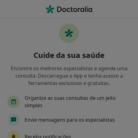
Men
Derrame Subdural • Braga, Braga
Filters
• 1
Mapa
Derrame Subdural, Braga
Cuide da sua saúde
Como classificamos os resultados
Encontre os melhores especialistas e agende uma
consulta. Descarregue o App e tenha acesso a
Qual é a especialização que procura?
ferramentas exclusivas e gratuitas.
Neurocirurgião
Cardiologista
Organize as suas consultas de um jeito
simples
Cirurgião geral
Ginecologista
Envie mensagens para os especialistas
Nutricionista
Veja mais
Receba notificações