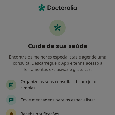
Men
O que procura?
Homepage
Doenças
Hiperplasia Prostática
Hiperplasia prostática -
Cuide da sua saúde
Informação, especialistas,
perguntas frequentes
Encontre os melhores especialistas e agende uma
consulta. Descarregue o App e tenha acesso a
ferramentas exclusivas e gratuitas.
Organize as suas consultas de um jeito
Informação
Perguntas & Respostas
simples
Envie mensagens para os especialistas
Especialistas - hiperplasia prostática
Receba notificações