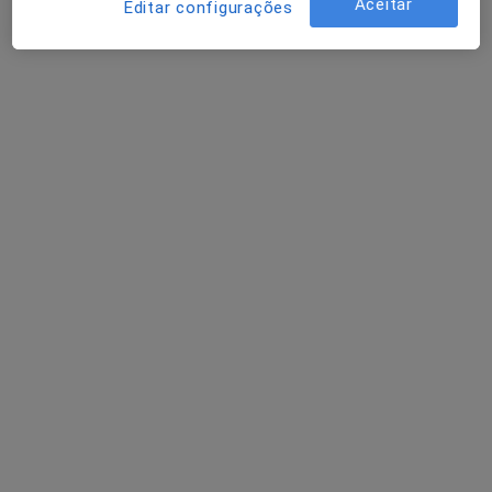
Aceitar
Editar configurações
Urologista
Custóias Mts
Alberto Rodrigues de Matos
Ferreira
Urologista
Lisboa
Álvaro Costa
Urologista
Matosinhos
Perguntas sobre Hiperplasia prostática
Os nossos peritos responderam a 1 perguntas