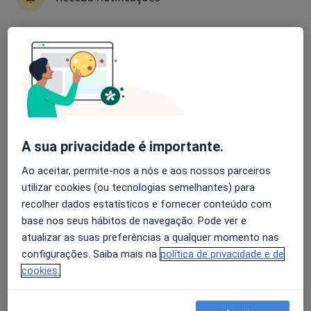
Bruno Jorge Pereira
Avaliação dos usuários: 4,6 na Play Store e 4,2 na
Urologista
Apple
Coimbra
Adriana C Azevedo Teixeira
A sua privacidade é importante.
Urologista
Coimbra
Ao aceitar, permite-nos a nós e aos nossos parceiros
utilizar cookies (ou tecnologias semelhantes) para
recolher dados estatísticos e fornecer conteúdo com
Adriano Fernandes Pimenta
base nos seus hábitos de navegação. Pode ver e
atualizar as suas preferências a qualquer momento nas
Urologista
Porto
configurações. Saiba mais na
política de privacidade e de
cookies.
Alberto Carlos O Kochi