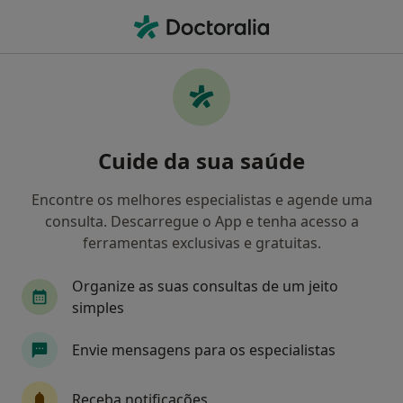
Men
O que procura?
Homepage
Doenças
Varicocele
Varicocele - Informação,
Cuide da sua saúde
especialistas, perguntas
frequentes
Encontre os melhores especialistas e agende uma
consulta. Descarregue o App e tenha acesso a
ferramentas exclusivas e gratuitas.
Organize as suas consultas de um jeito
Informação
Perguntas & Respostas
simples
Envie mensagens para os especialistas
Especialistas - varicocele
Receba notificações