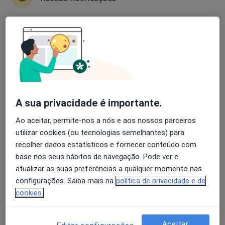
Ricardo Leão
Avaliação dos usuários: 4,6 na Play Store e 4,2 na
Urologista
Apple
Coimbra
Gil Falcão
A sua privacidade é importante.
Urologista
Algés
Ao aceitar, permite-nos a nós e aos nossos parceiros
utilizar cookies (ou tecnologias semelhantes) para
recolher dados estatísticos e fornecer conteúdo com
Adriana C Azevedo Teixeira
base nos seus hábitos de navegação. Pode ver e
atualizar as suas preferências a qualquer momento nas
Urologista
configurações. Saiba mais na
política de privacidade e de
Coimbra
cookies.
Adriano Fernandes Pimenta
Aceitar